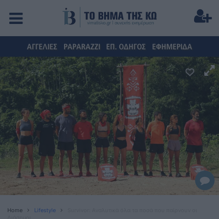
ΑΓΓΕΛΙΕΣ
PAPARAZZI
ΕΠ. ΟΔΗΓΟΣ
ΕΦΗΜΕΡΙΔΑ
Home
Lifestyle
Survivor: Αναλυτικά όλα τα ποσά που παίρνουν οι
Διάσημοι