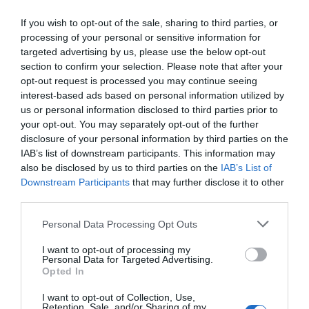
If you wish to opt-out of the sale, sharing to third parties, or
processing of your personal or sensitive information for
targeted advertising by us, please use the below opt-out
section to confirm your selection. Please note that after your
opt-out request is processed you may continue seeing
interest-based ads based on personal information utilized by
us or personal information disclosed to third parties prior to
your opt-out. You may separately opt-out of the further
Η ανωνυμία είναι το καλύτερο κρησφύγετο δειλίας και
disclosure of your personal information by third parties on the
χυδαιότητας!
IAB’s list of downstream participants. This information may
also be disclosed by us to third parties on the
IAB’s List of
Σχόλια 0
Downstream Participants
that may further disclose it to other
third parties.
Personal Data Processing Opt Outs
I want to opt-out of processing my
Πρόσθεσε ένα σχόλιο
Personal Data for Targeted Advertising.
Opted In
ΟΝΟΜΑ
I want to opt-out of Collection, Use,
Retention, Sale, and/or Sharing of my