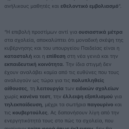
ανήλικους μαθητές και
εθελοντικό
εμβολιασμό
“.
“Η επιβολή προστίμων αντί για
ουσιαστικά
μέτρα
στα σχολεία, αποκαλύπτει ότι μοναδική σκέψη της
κυβέρνησης και του υπουργείου Παιδείας είναι η
καταστολή
και η
επίθεση
στη νέα γενιά και την
εκπαιδευτική
κοινότητα
. Την ίδια στιγμή δεν
έχουν αναλάβει καμία από τις ευθύνες που τους
αναλογούν ως τώρα για τις
πολυπληθείς
αίθουσες
, τη
λειτουργία
των
ειδικών
σχολείων
χωρίς
κανένα
τεστ
, την
έλλειψη εξοπλισμού
για
τηλεκπαίδευση
, μέχρι τα σωτήρια
παγουρίνο
και
τις
κουβερτούλες
. Ας δαπανήσουν λίγη από την
ενεργητικότητά τους στο πώς τα σχολεία, που
ανοίγουν
τρίτη φορά όπως έκλεισαν
, δεν θα