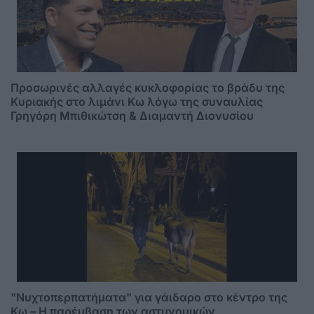
Προσωρινές αλλαγές κυκλοφορίας το βράδυ της
Κυριακής στο λιμάνι Κω λόγω της συναυλίας
Γρηγόρη Μπιθικώτση & Διαμαντή Διονυσίου
"Νυχτοπερπατήματα" για γάιδαρο στο κέντρο της
Κω – Η παρέμβαση των αστυνομικών