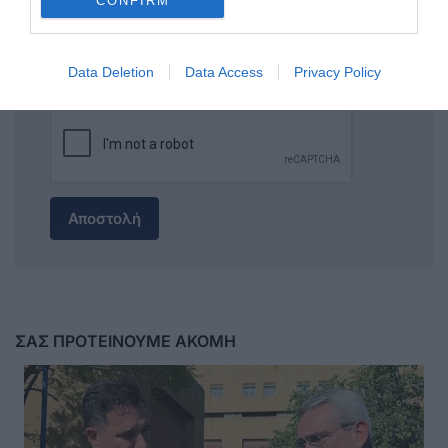
CONFIRM
Data Deletion
Data Access
Privacy Policy
Αποστολή
ΣΑΣ ΠΡΟΤΕΙΝΟΥΜΕ ΑΚΟΜΗ