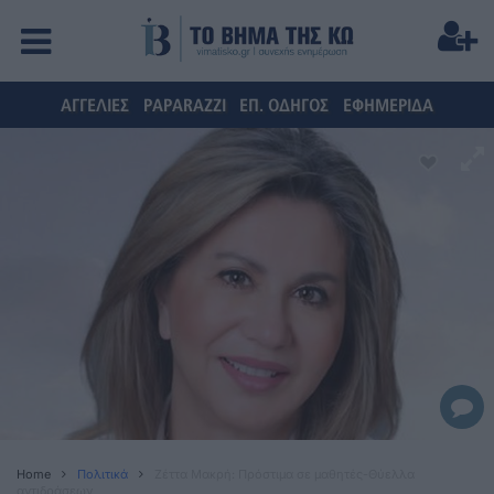
ΑΓΓΕΛΙΕΣ
PAPARAZZI
ΕΠ. ΟΔΗΓΟΣ
ΕΦΗΜΕΡΙΔΑ
Home
Πολιτικά
Ζέττα Μακρή: Πρόστιμα σε μαθητές-Θύελλα
αντιδράσεων