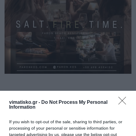
vimatisko.gr -
Do Not Process My Personal
Information
If you wish to opt-out of the sale, sharing to third parties, or
processing of your personal or sensitive information for
Η ανωνυμία είναι το καλύτερο κρησφύγετο δειλίας και
targeted advertising by us, please use the below opt-out