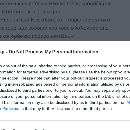
 αναλογικών εσόδων από το τέλος κρουαζιέρας
 Ναυτιλίας και Τουρισμού;
ν Υπουργείων Ναυτιλίας και Τουρισμού σχετικά
υρά τους των εσόδων που τους αναλογούν από
α και δράσεις προγραμματίζουν;
gr -
Do Not Process My Personal Information
ας και Οικονομικών
to opt-out of the sale, sharing to third parties, or processing of your per
formation for targeted advertising by us, please use the below opt-out s
εταφορών
r selection. Please note that after your opt-out request is processed y
σιωτικής Πολιτικής
eing interest-based ads based on personal information utilized by us or
disclosed to third parties prior to your opt-out. You may separately opt-
losure of your personal information by third parties on the IAB’s list of
ραξιμότητας και ανά περιοχή από το τέλος
. This information may also be disclosed by us to third parties on the
IA
ουαζιέρας και προγραμματισμός έργων και
Participants
that may further disclose it to other third parties.
ην ανταποδοτικότητά του»