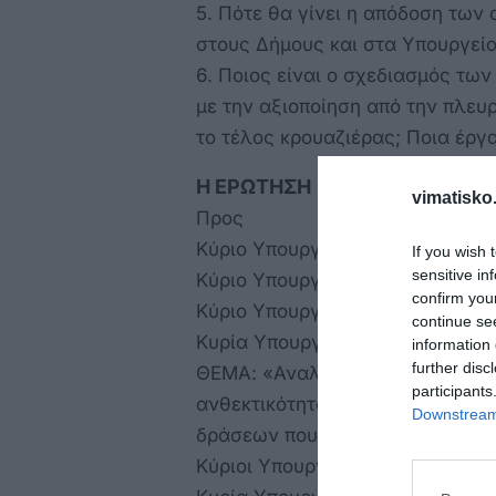
5. Πότε θα γίνει η απόδοση των
στους Δήμους και στα Υπουργεία
6. Ποιος είναι ο σχεδιασμός τω
με την αξιοποίηση από την πλε
το τέλος κρουαζιέρας; Ποια έργ
Η ΕΡΩΤΗΣΗ
vimatisko.
Προς
Κύριο Υπουργό Εθνικής Οικονομί
If you wish 
sensitive in
Κύριο Υπουργό Υποδομών και Μ
confirm you
Κύριο Υπουργό Ναυτιλίας και Νη
continue se
Κυρία Υπουργό Τουρισμού
information 
further disc
ΘΕΜΑ: «Αναλυτικά στοιχεία εισπ
participants
ανθεκτικότητας και το τέλος κρ
Downstream 
δράσεων που να αντανακλούν στ
Κύριοι Υπουργοί,