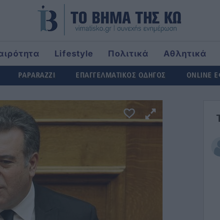
αιρότητα
Lifestyle
Πολιτικά
Αθλητικά
rld
PAPARAZZI
ΕΠΑΓΓΕΛΜΑΤΙΚΟΣ ΟΔΗΓΟΣ
ONLINE 