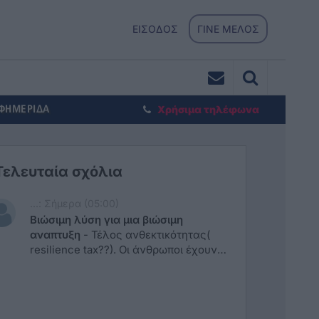
ΕΙΣΟΔΟΣ
ΓΙΝΕ ΜΕΛΟΣ
ΕΦΗΜΕΡΙΔΑ
Χρήσιμα τηλέφωνα
Τελευταία σχόλια
...: Σήμερα (05:00)
Βιώσιμη λύση για μια βιώσιμη
αναπτυξη
-
Τέλος ανθεκτικότητας(
resilience tax??). Οι άνθρωποι έχουν
αναγάγει το New speech του Orwell σε
επίσημη πολιτική διάλεκτο. Έχουν
βαλθεί να ξεπεράσουν και αυτό ακόμα
το επίσημο χριστιανικό τρολλάρισμα