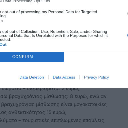
l Data Processing Opt Outs
ει επιβληθεί τέλος ανθεκτικότητας σε όλα τα
to opt-out of processing my Personal Data for Targeted
ing.
αταλύματα της χώρας, σε ετήσια βάση και
In
o opt-out of Collection, Use, Retention, Sale, and/or Sharing
ιήθηκε αύξηση του τέλους ανθεκτικότητας που
ersonal Data that Is Unrelated with the Purposes for which it
lected.
 διαμορφώθηκε ως εξής:
Out
λύματα:
CONFIRM
Data Deletion
Data Access
Privacy Policy
 δωμάτια – διαμερίσματα: 2 ευρώ,
 μέσω βραχυχρόνιας μίσθωσης: 8 ευρώ, ενώ αν
ω βραχυχρόνιας μίσθωσης είναι μονοκατοικίες
λος ανθεκτικότητας 15 ευρώ,
λύματα – τουριστικές επιπλωμένες επαύλεις