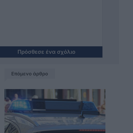
στο οποίο ο θάνατος και η ανυπαρξία
ονομάζεται...αιώνια ζωή. Τι και αν
κανένας από το ποίμνιο (
κυριολεκτικά), δεν επιζητεί να βιώσει
την τελευταία σύντομα.
Πρόσθεσε ένα σχόλιο
Επόμενο άρθρο