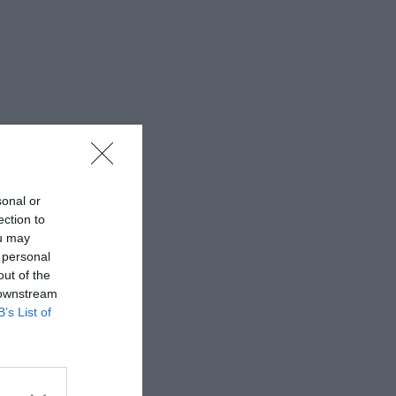
sonal or
ection to
ou may
 personal
out of the
 downstream
B’s List of