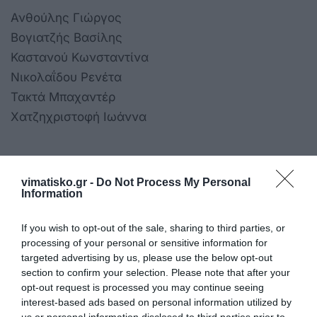
Ανθούλης Γιώργος
Βογιατζής Βασίλης
Καστανού Κωνσταντίνα
Νικολαΐδου Ρενέτα
Τακτά Μπαχαντέρ
Χατζηχριστοφή Ιωάννα
vimatisko.gr -
Do Not Process My Personal
Η ανωνυμία είναι το καλύτερο κρησφύγετο δειλίας και
Information
χυδαιότητας!
If you wish to opt-out of the sale, sharing to third parties, or
processing of your personal or sensitive information for
Σχόλια 0
targeted advertising by us, please use the below opt-out
section to confirm your selection. Please note that after your
opt-out request is processed you may continue seeing
interest-based ads based on personal information utilized by
us or personal information disclosed to third parties prior to