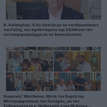
K. Kαϊσερλης: Ο Δε Λαστίκ με τα «ανθρωπάκια»
του Γαϊτη, τον προϊστάμενο της ΚΩΑΝ και τον
αντιπεριφερειάρχη να τα δασκαλεύουν
Κυριακή Ι’ Ματθαίου, Μετά την Εορτή της
Μεταμορφώσεως του Σωτήρος, με τον
Σεβασμιώτατο κ. Ναθαναήλ στον ΙΝ Αγίων