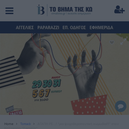
ΑΓΓΕΛΙΕΣ
PAPARAZZI
ΕΠ. ΟΔΗΓΟΣ
ΕΦΗΜΕΡΙΔΑ
Home
Τοπικά
ΑΓΑΠΗ ΡΕ…! “μια ψυχοθεραπευτική κωμωδία!!!” στον
πολυχώρο "Σφαγείο"