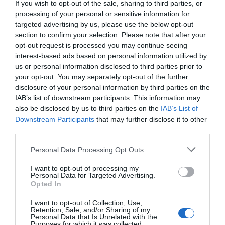
τάσης.
If you wish to opt-out of the sale, sharing to third parties, or
processing of your personal or sensitive information for
targeted advertising by us, please use the below opt-out
Η διασύνδεση των Δωδεκανήσων θα επιτρέψει τη
section to confirm your selection. Please note that after your
σταδιακή απόσυρση των ρυπογόνων και
opt-out request is processed you may continue seeing
κοστοβόρων πετρελαϊκών σταθμών
interest-based ads based on personal information utilized by
us or personal information disclosed to third parties prior to
ηλεκτροπαραγωγής που λειτουργούν μέχρι
your opt-out. You may separately opt-out of the further
σήμερα στα μη διασυνδεδεμένα νησιά.
disclosure of your personal information by third parties on the
IAB’s list of downstream participants. This information may
Η μείωση του κόστους των Υπηρεσιών Κοινής
also be disclosed by us to third parties on the
IAB’s List of
Ωφέλειας για τους καταναλωτές υπολογίζεται ότι
Downstream Participants
that may further disclose it to other
third parties.
θα ανέλθει σε έως και 3,6 δισ. ευρώ για την
περίοδο 2029 - 2053. Το έργο έχει επιλεγεί για
Personal Data Processing Opt Outs
χρηματοδότηση από το Ταμείο Απανθρακοποίησης
I want to opt-out of processing my
Νησιών.
Personal Data for Targeted Advertising.
Opted In
I want to opt-out of Collection, Use,
Retention, Sale, and/or Sharing of my
Personal Data that Is Unrelated with the
euro2day.gr
Purposes for which it was collected.