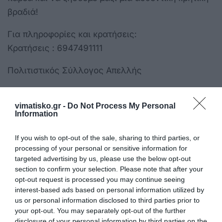
βραδιά!
Για πληροφορίες και κρατήσεις:
Κρατήσεις : 6947491111
Πολιτιστικός Σύλλογος Απελλής
vimatisko.gr -
Do Not Process My Personal
#apellis #kos #waytolive
Information
If you wish to opt-out of the sale, sharing to third parties, or
processing of your personal or sensitive information for
targeted advertising by us, please use the below opt-out
section to confirm your selection. Please note that after your
opt-out request is processed you may continue seeing
Η ανωνυμία είναι το καλύτερο κρησφύγετο δειλίας και
interest-based ads based on personal information utilized by
χυδαιότητας!
us or personal information disclosed to third parties prior to
your opt-out. You may separately opt-out of the further
disclosure of your personal information by third parties on the