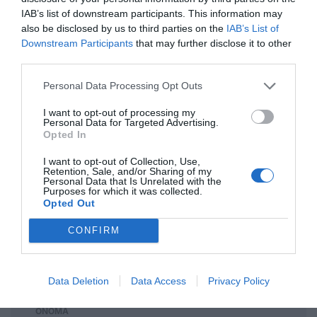
Σχόλια 1
IAB’s list of downstream participants. This information may
also be disclosed by us to third parties on the
IAB’s List of
Downstream Participants
that may further disclose it to other
third parties.
Ανώνυμος
15/05 - 10:10
Personal Data Processing Opt Outs
δυστυχως
I want to opt-out of processing my
με αυτες τις κινησεις(στο βωμο του
Personal Data for Targeted Advertising.
Opted In
χρηματος) προωθείται ακομα περισσότερο
τα κρητικά σε βάρος της παράδοσης της
I want to opt-out of Collection, Use,
Retention, Sale, and/or Sharing of my
Κω. Κρίμα, και θεωρούσαμε ότι εδω στο
Personal Data that Is Unrelated with the
χωριό μας το τωρινο Δ.Σ, θα το άλλαζε
Purposes for which it was collected.
Opted Out
αυτό
CONFIRM
Πρόσθεσε ένα σχόλιο
Data Deletion
Data Access
Privacy Policy
ΟΝΟΜΑ