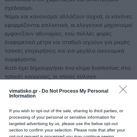
σχεδιασμό.
Νόμοι και κανονισμοί αλλάζουν συχνά, οι κανόνες
εφαρμόζονται επιλεκτικά, οι ελεγκτικοί μηχανισμοί
εμφανίζουν αδυναμίες, ενώ πολλές φορές
διαφορετικά μέτρα και σταθμά ισχύουν για μικρές
τοπικές επιχειρήσεις και για μεγάλα οικονομικά
συμφέροντα.
Αυτό έχει δημιουργήσει ένα κλίμα δυσπιστίας στις
τοπικές κοινωνίες, οι οποίες εύλογα
αναρωτιούνται αν το νέο χωροταξικό θα
vimatisko.gr -
Do Not Process My Personal
εφαρμοστεί με σταθερότητα, διαφάνεια και
Information
ισονομία ή αν τελικά θα υποκύψει — όπως συνέβη
αρκετές φορές στο παρελθόν — σε πολιτικές
If you wish to opt-out of the sale, sharing to third parties, or
processing of your personal or sensitive information for
πιέσεις, εξαιρέσεις και οικονομικά συμφέροντα.
targeted advertising by us, please use the below opt-out
Η έλλειψη συνέχειας του κράτους, οι
section to confirm your selection. Please note that after your
καθυστερήσεις σε βασικές υποδομές και η συχνή
opt-out request is processed you may continue seeing