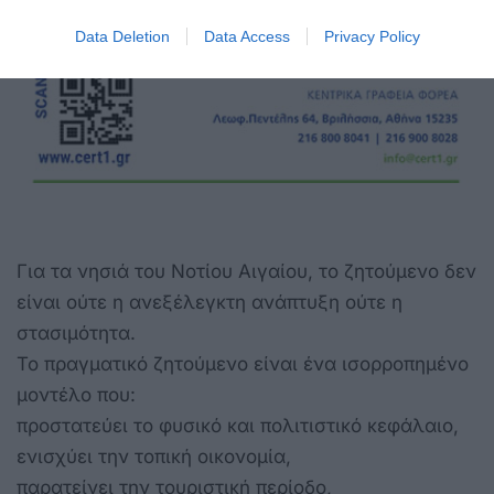
Data Deletion
Data Access
Privacy Policy
Για τα νησιά του Νοτίου Αιγαίου, το ζητούμενο δεν
είναι ούτε η ανεξέλεγκτη ανάπτυξη ούτε η
στασιμότητα.
Το πραγματικό ζητούμενο είναι ένα ισορροπημένο
μοντέλο που:
προστατεύει το φυσικό και πολιτιστικό κεφάλαιο,
ενισχύει την τοπική οικονομία,
παρατείνει την τουριστική περίοδο,