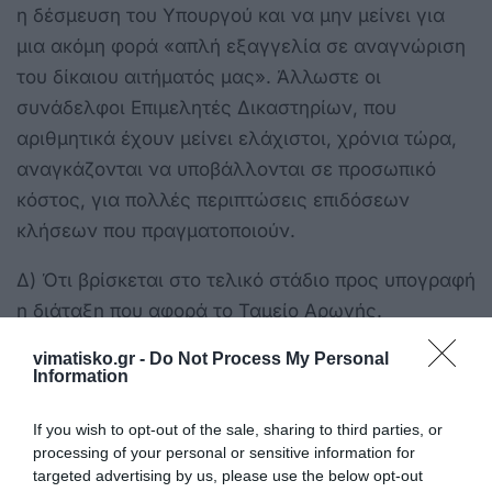
η δέσμευση του Υπουργού και να μην μείνει για
μια ακόμη φορά «απλή εξαγγελία σε αναγνώριση
του δίκαιου αιτήματός μας». Άλλωστε οι
συνάδελφοι Επιμελητές Δικαστηρίων, που
αριθμητικά έχουν μείνει ελάχιστοι, χρόνια τώρα,
αναγκάζονται να υποβάλλονται σε προσωπικό
κόστος, για πολλές περιπτώσεις επιδόσεων
κλήσεων που πραγματοποιούν.
Δ) Ότι βρίσκεται στο τελικό στάδιο προς υπογραφή
η διάταξη που αφορά το Ταμείο Αρωγής.
vimatisko.gr -
Do Not Process My Personal
Η θέση της ΟΔΥΕ: Πραγματικά το σχετικό αίτημα
Information
έχει καταντήσει «γεφύρι της Άρτας». Είμαστε
δύσπιστοι, μέχρι να δούμε τη δημοσίευση της
If you wish to opt-out of the sale, sharing to third parties, or
σχετικής απόφασης.
processing of your personal or sensitive information for
targeted advertising by us, please use the below opt-out