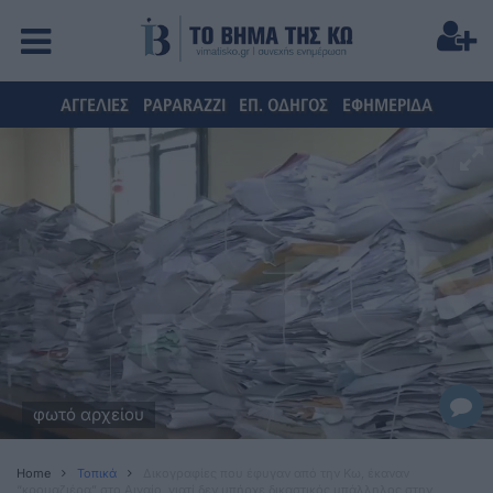
ΑΓΓΕΛΙΕΣ
PAPARAZZI
ΕΠ. ΟΔΗΓΟΣ
ΕΦΗΜΕΡΙΔΑ
φωτό αρχείου
Home
Τοπικά
Δικογραφίες που έφυγαν από την Κω, έκαναν
“κρουαζιέρα” στο Αιγαίο, γιατί δεν υπήρχε δικαστικός υπάλληλος στην