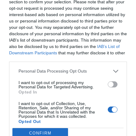
section to confirm your selection. Please note that after your
Ε) Ότι στα πλαίσια πολυνομοσχεδίου του
opt-out request is processed you may continue seeing
Υπουργείου Δικαιοσύνης, θα προωθηθούν
interest-based ads based on personal information utilized by
διατάξεις τροποποίησης άρθρων του Κώδικα
us or personal information disclosed to third parties prior to
your opt-out. You may separately opt-out of the further
Δικαστικών Υπαλλήλων, αποδεχόμενος σχετικό
disclosure of your personal information by third parties on the
αίτημα της ΟΔΥΕ.
IAB’s list of downstream participants. This information may
also be disclosed by us to third parties on the
IAB’s List of
Η θέση της ΟΔΥΕ: Λαμβάνοντας υπόψη τα
Downstream Participants
that may further disclose it to other
αιτήματα πολλών υπηρεσιών, προϊσταμένων και
third parties.
συναδέλφων, η ΟΔΥΕ έχει ζητήσει εδώ και καιρό
Personal Data Processing Opt Outs
να γίνουν ορισμένες τροποποιήσεις του νέου
I want to opt-out of processing my
Κώδικα Δικαστικών Υπαλλήλων, κυρίως σε σχέση
Personal Data for Targeted Advertising.
Opted In
με τα ζητήματα αξιολόγησης και κρίσεων, λόγω
των δυσλειτουργιών που διαπιστώθηκαν στην
I want to opt-out of Collection, Use,
Retention, Sale, and/or Sharing of my
πράξη.
Personal Data that Is Unrelated with the
Purposes for which it was collected.
Opted Out
CONFIRM