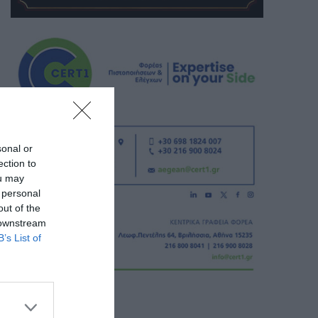
sonal or
ection to
ou may
 personal
out of the
 downstream
B’s List of