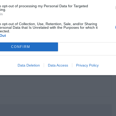
to opt-out of processing my Personal Data for Targeted
ing.
In
o opt-out of Collection, Use, Retention, Sale, and/or Sharing
ersonal Data that Is Unrelated with the Purposes for which it
lected.
Out
CONFIRM
Data Deletion
Data Access
Privacy Policy
κρησφύγετο δειλίας και χυδαιότητας!