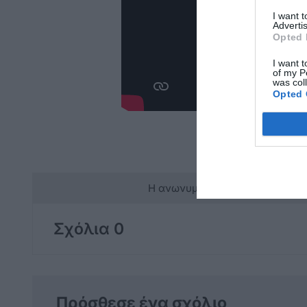
I want 
Advertis
Opted 
I want t
of my P
was col
Opted 
Η ανωνυμία είναι το καλύτερο 
Σχόλια 0
Πρόσθεσε ένα σχόλιο