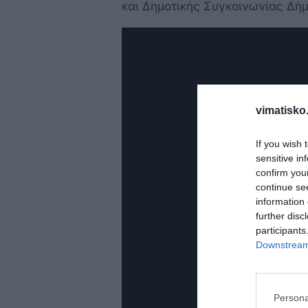
και Δημοτικής Συγκοινωνίας Δή
vimatisko.
If you wish 
sensitive in
confirm you
continue se
information 
further disc
participants
Downstream 
Persona