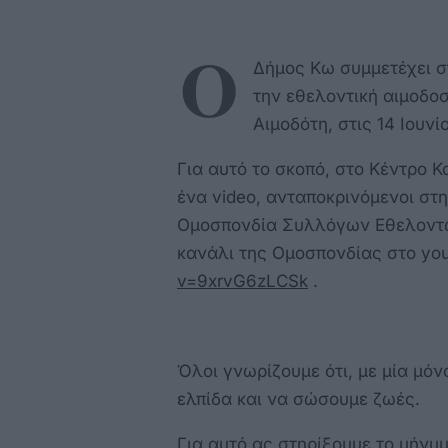
Ο
Δήμος Κω συμμετέχει σ
την εθελοντική αιμοδο
Αιμοδότη, στις 14 Ιουνί
Για αυτό το σκοπό, στο Κέντρο 
ένα video, ανταποκρινόμενοι σ
Ομοσπονδία Συλλόγων Εθελοντών
κανάλι της Ομοσπονδίας στο yo
v=9xrvG6zLCSk
.
Όλοι γνωρίζουμε ότι, με μία μό
ελπίδα και να σώσουμε ζωές.
Για αυτό ας στηρίξουμε το μήνυμ