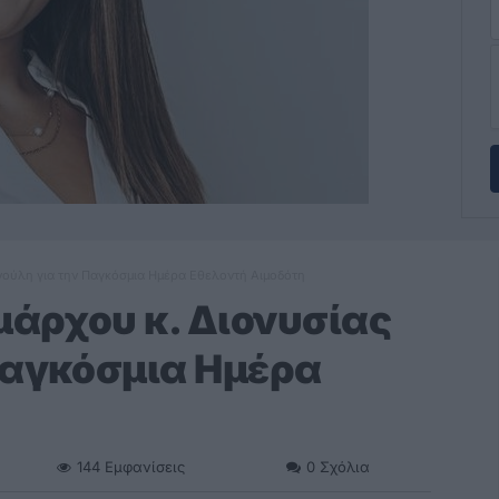
νούλη για την Παγκόσμια Ημέρα Εθελοντή Αιμοδότη
άρχου κ. Διονυσίας
Παγκόσμια Ημέρα
144
Εμφανίσεις
0
Σχόλια