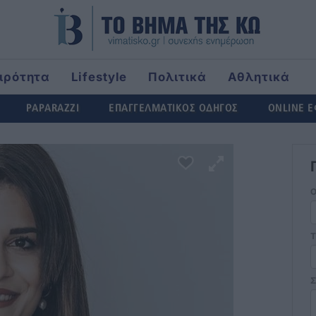
ιρότητα
Lifestyle
Πολιτικά
Αθλητικά
ld
PAPARAZZI
ΕΠΑΓΓΕΛΜΑΤΙΚΟΣ ΟΔΗΓΟΣ
ONLINE 
Τ
Σ