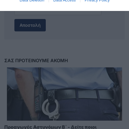
Data Deletion
Data Access
Privacy Policy
Αποστολή
ΣΑΣ ΠΡΟΤΕΙΝΟΥΜΕ ΑΚΟΜΗ
Προαγωγές Αστυνόμων Β΄ - Δείτε ποιοι