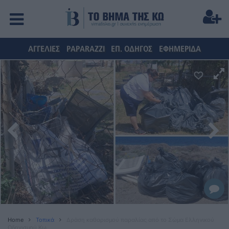
ΑΓΓΕΛΙΕΣ
PAPARAZZI
ΕΠ. ΟΔΗΓΟΣ
ΕΦΗΜΕΡΙΔΑ
Home
Τοπικά
Δράση καθαρισμού παραλίας από το Σώμα Ελληνικού
Οδηγισμού Κω