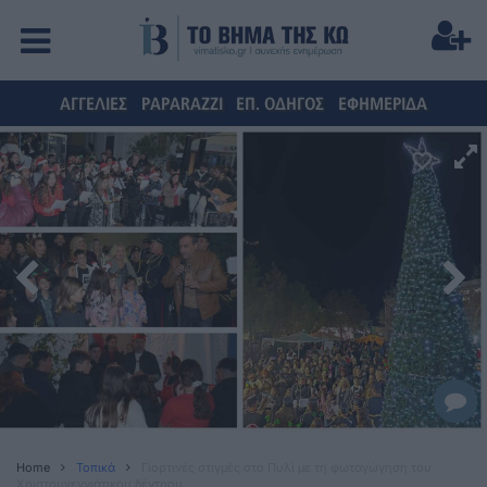
ΑΓΓΕΛΙΕΣ
PAPARAZZI
ΕΠ. ΟΔΗΓΟΣ
ΕΦΗΜΕΡΙΔΑ
Home
Τοπικά
Γιορτινές στιγμές στο Πυλί με τη φωταγώγηση του
Χριστουγεννιάτικου δέντρου