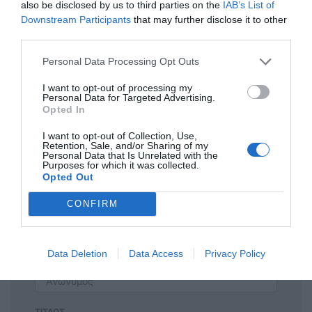
also be disclosed by us to third parties on the
IAB’s List of
Ανώνυμος
Downstream Participants
that may further disclose it to other
14/12 - 11:05
third parties.
Καλές γιορτές σκρουτζιδες
Personal Data Processing Opt Outs
Τρεις και ο κούκος.. μερικοί ζείτε στον δικό
I want to opt-out of processing my
σας πλανήτη με τόση ακρίβεια σε όλη την
Personal Data for Targeted Advertising.
Ελλάδα παζάρια, χοροεσπερίδες, ο κόσμος
Opted In
νομίζετε ότι έχει να χαλάει τα λεφτά του
I want to opt-out of Collection, Use,
στα μη απαραίτητα.. άλλη μια τετραετία
Retention, Sale, and/or Sharing of my
Personal Data that Is Unrelated with the
Μητσοτάκη και τελείωσε το πανυγήρι..
Purposes for which it was collected.
Opted Out
CONFIRM
Πρόσθεσε ένα σχόλιο
Data Deletion
Data Access
Privacy Policy
ΟΝΟΜΑ
ΤΙΤΛΟΣ