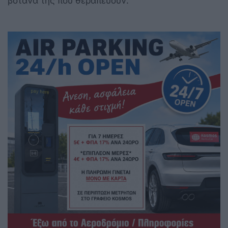
βότανα της που θεραπεύουν.