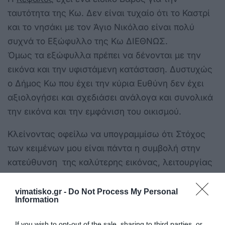
ταυτότητα της Κω. Δεν είναι τυχαίο ότι το Καστρί
και το νησάκι με τον Άγιο Νικόλαο είναι πολύ
συχνά το Εξώφυλλο της Κω ΔΙΕΘΝΩΣ.
Όμως τα εξώφυλλα πρέπει να δένονται με την
εικόνα και την υφιστάμενη κατάσταση. Δυστυχώς
ο Δήμος Κω που έχει την κύρια Ευθύνη δεν έχει
αξιολογήσει και σχεδιάσει ανάλογα και συνολικά
την εικόνα και την εμφάνιση του οικισμού.
Κλείνοντας οφείλω να υπογραμμίσω ότι Στόχος
των κειμένων μου είναι πάντα η συμβολή στην
κατεύθυνση της καλύτερης εικόνας, λειτουργίας
και ανάδειξης του νησιού μας.-
vimatisko.gr -
Do Not Process My Personal
Information
If you wish to opt-out of the sale, sharing to third parties, or