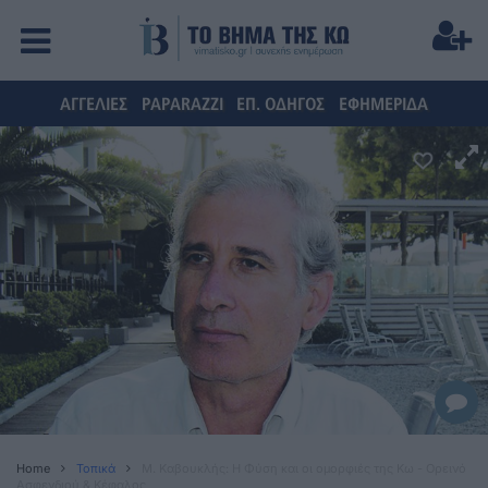
ΑΓΓΕΛΙΕΣ
PAPARAZZI
ΕΠ. ΟΔΗΓΟΣ
ΕΦΗΜΕΡΙΔΑ
Home
Τοπικά
M. Kαβουκλής: Η Φύση και οι ομορφιές της Κω - Ορεινό
Ασφενδιού & Κέφαλος