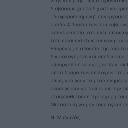
Στην κοπή της ‘’πρωτοχρονιάτικη
διαβάσαμε για το διχαστικό-ερισ
΄΄διαφοροποιημένη’’ συνεργασία
ομάδα 4 βουλευτών του κυβερνώ
ασυνεννοησία, ατομικές επιδιώξ
τότε είναι εντελώς ανίκανη-ανα
Επομένως η απουσία της από το 
δικαιολογημένη και αποδεικνύει 
υπουργοποιήσει ενός εκ των κκ 
αποτέλεσμα των επίλογων ‘’της 
όπως γράφουν τα μέσα ενημέρωση
ενδιαφέρων να τονίσουμε την απ
στοιχειοθετούσε την ισχυρή τους
Μητσοτάκη να μην τους αγνοήσε
Ν. Μυλωνάς