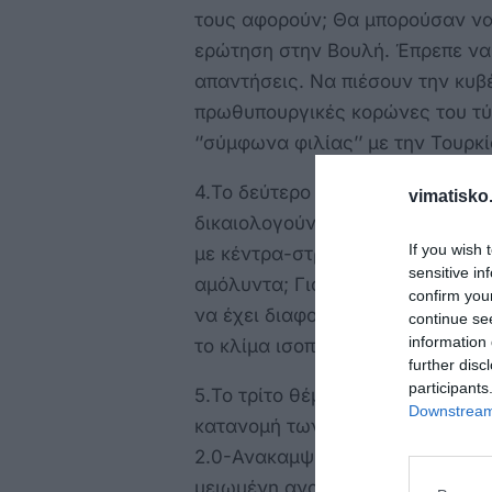
τους αφορούν; Θα μπορούσαν να 
ερώτηση στην Βουλή. Έπρεπε να
απαντήσεις. Να πιέσουν την κυβ
πρωθυπουργικές κορώνες του τύπο
‘’σύμφωνα φιλίας’’ με την Τουρ
4.Το δεύτερο κυβερνητικό θεμα 
vimatisko.
δικαιολογούν την κατάτμηση το
If you wish 
με κέντρα-στρατόπεδα διαχειρισ
sensitive in
αμόλυντα; Γιατί η Ρόδος με 4-π
confirm you
να έχει διαφορετική μεταχείριση
continue se
information 
το κλίμα ισοπολιτείας-συνεργασ
further disc
participants
5.Το τρίτο θέμα είναι το αναπτυ
Downstream 
κατανομή των χρηματοδοτήσεων
2.0-Ανακαμψη-ανθεκτικότη όπου 
μειωμένη αναλογία με άλλες περ