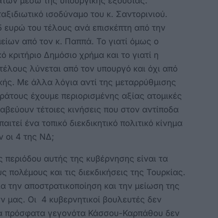
των μέσω της υπουργικής εξουσίας.
ταξιδιωτικό ισοδύναμο του κ. Σαντορινιού.
 ευρώ του τέλους ανά επισκέπτη από την
είων από τον κ. Παππά. Το γιατί όμως ο
ό κριτήριο Δημόσιο χρήμα και το γιατί η
έλους λύνεται από τον υπουργό και όχι από
ικής. Με άλλα λόγια αντί της μεταρρύθμισης
ράτους έχουμε περιορισμένης αξίας ατομικές
ραβεύουν τέτοιες κινήσεις που στον αντίποδα
αιτεί ένα τοπικό διεκδικητικό πολιτικό κίνημα
ν οι 4 της ΝΔ;
ς περιόδου αυτής της κυβέρνησης είναι τα
ς πολέμους και τις διεκδικήσεις της Τουρκίας.
ια την αποστρατικοποίηση και την μείωση της
ν μας. Οι 4 κυβερνητικοί βουλευτές δεν
 Τα πρόσφατα γεγονότα Κάσσου-Καρπάθου δεν