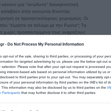
κάνουν μια ‘’ανώδυνη’’ διευκρινιστική
 κατεβούν στην κοινωνία δίνοντας
έρνηση σε προσεκτικότερους χειρισμούς. Οι
υ ‘’είμαστε σε πόλεμο με την Ρωσία’’; Τα
κία χωρίς προαπαιτούμενα τους εκφράζουν;
είναι το μεταναστευτικό-προσφυγικό. Πως
gr -
Do Not Process My Personal Information
υ νησιωτικού μας χώρου σε μολυσμένα νησιά
to opt-out of the sale, sharing to third parties, or processing of your per
ης και μειωμένο ΦΠΑ με τα άσπιλα και
formation for targeted advertising by us, please use the below opt-out s
λασια έκταση και καλύτερες υποδομές πρέπει
r selection. Please note that after your opt-out request is processed y
 από την Κω; Τι έχουν κάνει οι 4 Βουλευτές για
eing interest-based ads based on personal information utilized by us or
disclosed to third parties prior to your opt-out. You may separately opt-
ίας στα νησιά μας;
losure of your personal information by third parties on the IAB’s list of
. This information may also be disclosed by us to third parties on the
IA
ξιακό. Ποια είναι η θέση των 4 της ΝΔ για την
Participants
that may further disclose it to other third parties.
 στην Χώρα μας του προγράμματος Ελλάδα
μια πρόχειρη ματιά και μόνο αποδεικνύει την
ιφέρειες και την μικρή τους έκταση σε σχεση