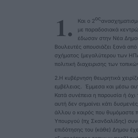
1.
ος
Και ο 2
ανασχηματισμό
με παραδοσιακά κεντρώ
έδωσαν στην Νέα Δημοκ
Βουλευτές απουσιάζει ξανά από
σχήματος (μεγαλύτερου των ΗΠΑ!)
πολιτική διαχειρισης των τοπικ
2.Η κυβέρνηση θεωρητικά χειρίζ
εμβέλειας. Έμμεσα και μέσω αυτ
Κατά συνέπεια η παρουσία ή όχι
αυτή δεν σημαίνει κάτι δυσμενέ
άλλου ο καιρός που θυμόμαστε π
Υπουργού (πχ Σκανδαλίδης) συνο
επιδότησης του (κάθε) Δημου έχ