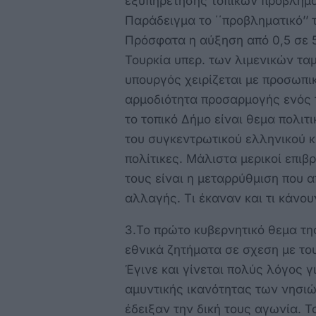
εξυπηρέτησης τοπικων προβλημά
Παράδειγμα το ΄΄προβληματικό’’ 
Πρόσφατα η αύξηση από 0,5 σε 5
Τουρκία υπερ. των λιμενικών ταμ
υπουργός χειρίζεται με προσωπικ
αρμοδιότητα προσαρμογής ενός τ
το τοπικό Δήμο είναι θεμα πολιτ
του συγκεντρωτικού ελληνικού κ
πολίτικες. Μάλιστα μερικοί επιβ
τους είναι η μεταρρύθμιση που απ
αλλαγής. Τι έκαναν και τι κάνου
3.Το πρώτο κυβερνητικό θεμα τη
εθνικά ζητήματα σε σχεση με του
Έγινε και γίνεται πολύς λόγος γ
αμυντικής ικανότητας των νησιώ
έδειξαν την δική τους αγωνία.