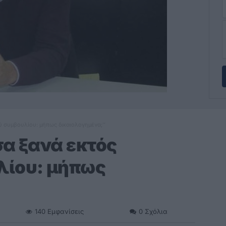
ύ συμβουλίου: μήπως δικαιολογημένα;’’
σα ξανά εκτός
λίου: μήπως
140
Εμφανίσεις
0
Σχόλια