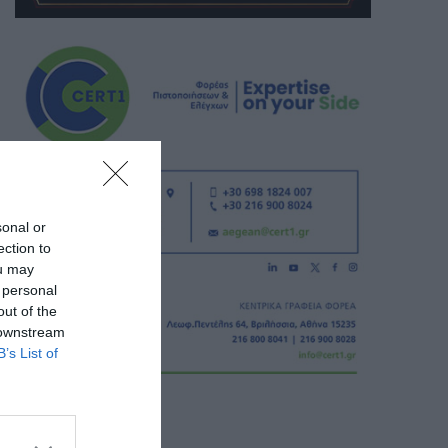
sonal or
ection to
ou may
 personal
out of the
 downstream
B’s List of