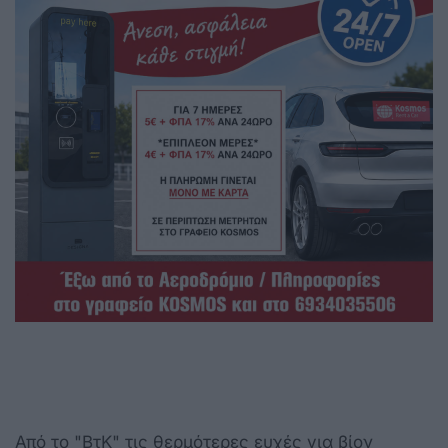
Από το "ΒτΚ" τις θερμότερες ευχές για βίον