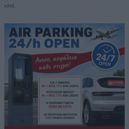
κλπ).