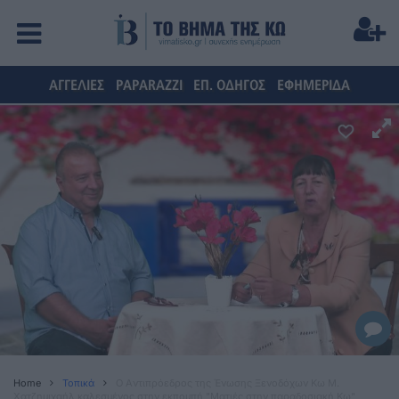
ΑΓΓΕΛΙΕΣ
PAPARAZZI
ΕΠ. ΟΔΗΓΟΣ
ΕΦΗΜΕΡΙΔΑ
Home
Τοπικά
O Aντιπρόεδρος της Ένωσης Ξενοδόχων Κω Μ.
Χατζημιχαήλ καλεσμένος στην εκπομπή "Ματιές στην παραδοσιακή Κω"