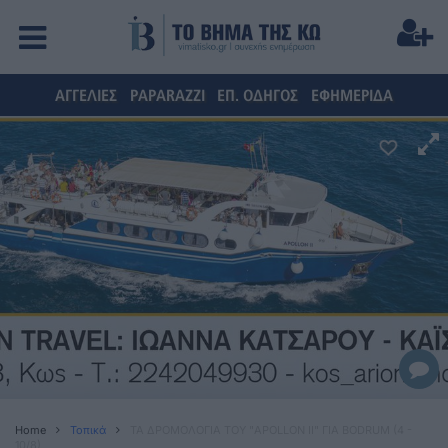
ΑΓΓΕΛΙΕΣ
PAPARAZZI
ΕΠ. ΟΔΗΓΟΣ
ΕΦΗΜΕΡΙΔΑ
Home
Τοπικά
ΤΑ ΔΡΟΜΟΛΟΓΙΑ ΤΟΥ "APOLLON II" ΓΙΑ BODRUM (4 -
10/8)