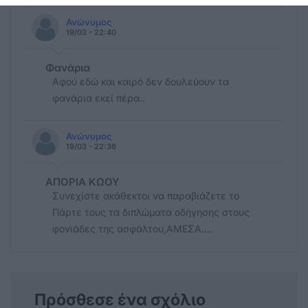
Ανώνυμος
19/03 - 22:40
Φανάρια
Αφού εδώ και καιρό δεν δουλεύουν τα
φανάρια εκεί πέρα..
Ανώνυμος
19/03 - 22:36
ΑΠΟΡΙΑ ΚΩΟΥ
Συνεχίστε ακάθεκτοι να παραβιάζετε το
Πάρτε τους τα διπλώματα οδήγησης στους
φονιάδες της ασφάλτου,ΑΜΕΣΑ....
Πρόσθεσε ένα σχόλιο