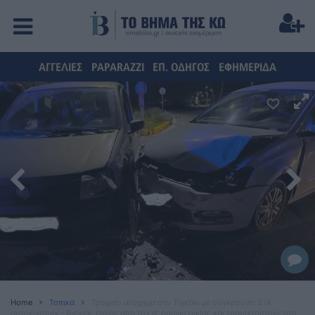
ΑΓΓΕΛΙΕΣ
PAPARAZZI
ΕΠ. ΟΔΗΓΟΣ
ΕΦΗΜΕΡΙΔΑ
Home
Τοπικά
Τροχαίο ατύχημα στο Τιγκάκι με σύγκρουση 2 ΙΧ
αυτοκινήτων - Άνδρας έπεσε από τον α' όροφο οικίας και τραυματίστηκε στο