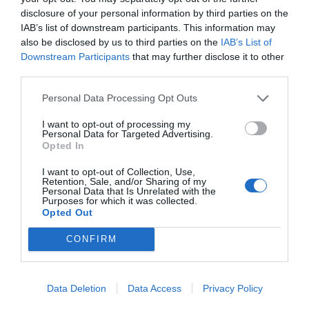
disclosure of your personal information by third parties on the
IAB’s list of downstream participants. This information may
Μην λετε οτι σας καπνισει
also be disclosed by us to third parties on the
IAB’s List of
Τα φανάρια δεν δουλευαν καιρό αυτο είναι
Downstream Participants
that may further disclose it to other
αλήθεια, βέβαια αυτο δεν ισχυει στην
third parties.
συγκεκριμένη περιπτωση καθώς δουλευουν
τις τελευταιες 1-2 μερες. Οταν οδηγαμε
Personal Data Processing Opt Outs
ειμαστε συγκεντρωμένοι στον δρομο και
I want to opt-out of processing my
μονο.
Personal Data for Targeted Advertising.
Opted In
Ανώνυμος
I want to opt-out of Collection, Use,
20/03 - 00:01
Retention, Sale, and/or Sharing of my
Personal Data that Is Unrelated with the
Purposes for which it was collected.
Να πούμε κάτι και οτι Να ναι
Opted Out
Τι σχέση εχει το οτι δεν λειτουργούν τα
CONFIRM
φανάρια ρε φίλε πληρωμένο το χεις
μάλλον άμα δεν ξέρεις να οδηγας χωρίς
φανάρια την βάψαμε που λέτε κάτι για να
Data Deletion
Data Access
Privacy Policy
το πείτε το οτι τρεχουν δεν παίζει ρόλο ε....