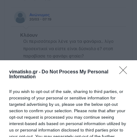
Ανώνυμος
20/03 - 07:19
Κλόουν
Οι περισσότεροι λένε για τα φανάρια.. λίγο
προσεκτικοί να είστε είναι δύσκολο ε? στοπ
παραβίασε το φανάρι φταίει?
vimatisko.gr -
Do Not Process My Personal
Στόκος
Information
20/03 - 00:53
If you wish to opt-out of the sale, sharing to third parties, or
Στόκος
processing of your personal or sensitive information for
Ο άλλος λέει ότι δεν δουλεύουν τα
targeted advertising by us, please use the below opt-out
φανάρια. Το στοπ δεν το βλέπεις ; Όλοι οι
section to confirm your selection. Please note that after your
δρόμοι δηλαδή πρέπει να έχουν φανάρια;
opt-out request is processed you may continue seeing
interest-based ads based on personal information utilized by
us or personal information disclosed to third parties prior to
Ανώνυμος
20/03 - 00:42
your opt-out. You may separately opt-out of the further