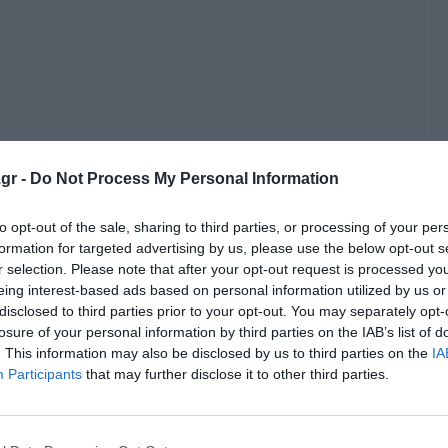
 Ρόδο .να ανακαινιστούν από το κράτος και να
ικούς υπαλλήλους.
gr -
Do Not Process My Personal Information
to opt-out of the sale, sharing to third parties, or processing of your per
formation for targeted advertising by us, please use the below opt-out s
r selection. Please note that after your opt-out request is processed y
eing interest-based ads based on personal information utilized by us or
disclosed to third parties prior to your opt-out. You may separately opt-
ε;Τι προσφέρετε σαν εκπαιδευτικοί;Να προσπαθήστε να
losure of your personal information by third parties on the IAB’s list of
ές και συνελεύσεις ώρες μαθημάτων και να
. This information may also be disclosed by us to third parties on the
IA
Γιαυτο να σας έχουμε;Γιατί όσο αφορά τη μόρφωση των
Participants
that may further disclose it to other third parties.
φως.Απλα δηλώνουν παρουσία για να μην χάσουν
κύριοι κομματάρχες εκπαιδευτικοί.Θα μου πείτε αυτό
μένουν αγράμματα τα παιδιά για να έχουν πελάτες τα