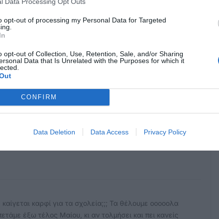
l Data Processing Opt Outs
to opt-out of processing my Personal Data for Targeted
ing.
In
o opt-out of Collection, Use, Retention, Sale, and/or Sharing
ersonal Data that Is Unrelated with the Purposes for which it
lected.
παιδευτικούς που στην τελικη το επελεξαν ενω την ιδια
Out
αι πραγματικα πιστεύετε οτι η επιδοτηση θα δωσει λυση
CONFIRM
οδοτειται ο καθεις για τον τοπο του. Αν υπαρχει μια
ος στα μορια ενας απο Πελοπόννησο που εχει δηλωσει
θεί στα μορια ενας Ροδίτης, γιατι να ξενιτευτουν και
Data Deletion
Data Access
Privacy Policy
καίγεται καρφί για τα σχολεία;;; Τα θέλουμε οοοοολα
 πετάμε έξω τέλος Μαίου, κι αν τολμήσει και πει κανείς