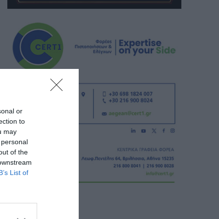
sonal or
ection to
ou may
 personal
out of the
 downstream
B’s List of