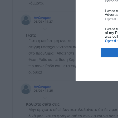
Persona
κόμματα.
I want 
Advertis
Ανώνυμος
Opted 
05/09 - 14:27
I want t
of my P
Γιατι;
was col
Γιατι η επιδοτηση ενοικιου να αφορα μονο τους εκ
Opted 
στιγμη υπαρχουν ντοπιοι που ειναι στα ενοικια; Κ
στο προβλημα;; Απαιτηστε μια εντοπιοτητα να πριμ
θεση Ροδο και μι θεση Καρπενήσι, και ειναι πρωτ
πιο πανω Ροδο και μετα ευρυτανια κ επειτα ακολου
οι δυο;;!
Ανώνυμος
05/09 - 14:25
Καθίστε σπίτι σας
Μην έρχεστε εδώ! Δεν καταλαβαίνετε ότι δεν μας 
δικά μας, και το φράγκο απ' τα ενοίκια και να σας