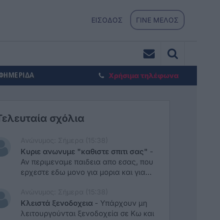
ΕΙΣΟΔΟΣ
ΓΙΝΕ ΜΕΛΟΣ
ΕΦΗΜΕΡΙΔΑ
Χρήσιμα τηλέφωνα
Τελευταία σχόλια
Ανώνυμος: Σήμερα (15:38)
Κυριε ανωνυμε "καθιστε σπιτι σας"
-
Αν περιμεναμε παιδεια απο εσας, που
ερχεστε εδω μονο για μορια και για
τον διορισμο και με το που πατατε το
Ανώνυμος: Σήμερα (15:38)
ποδι σας μετράτε αντιστροφα για να
την κανετε και ψαχνεστε με αδεις με
Κλειστά ξενοδοχεια
-
Υπάρχουν μη
αποδοχες, αδειες ανευ, αδειες με και
λειτουργούνται ξενοδοχεία σε Κω και