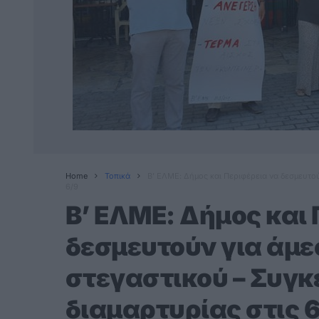
Home
Τοπικά
Β’ ΕΛΜΕ: Δήμος και Περιφέρεια να δεσμευτο
6/9
Β’ ΕΛΜΕ: Δήμος και
δεσμευτούν για άμε
στεγαστικού – Συγ
διαμαρτυρίας στις 