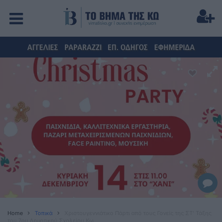
ΑΓΓΕΛΙΕΣ
PAPARAZZI
ΕΠ. ΟΔΗΓΟΣ
ΕΦΗΜΕΡΙΔΑ
Home
Τοπικά
Χριστουγεννιάτικο Πάρτι από τους Γονείς της ΣΤ’ Τάξης
του 7ου Δημοτικού Σχολείου Κω