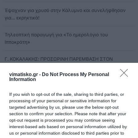
Έψαχναν για χρυσό στην Κάλυμνο και συνελήφθησαν
για... εκρηκτικά!
Τηλεοπτική παραγωγή για «Το ημερολόγιο του
Ιπποκράτη»
Γ. ΚΟΚΑΛΑΚΗΣ: ΠΡΟΣΩΡΙΝΗ ΠΑΡΕΜΒΑΣΗ ΣΤΟΝ
ΠΑΡΑΛΙΑΚΟ ΔΡΟΜΟ ΚΕΦΑΛΟΥ
vimatisko.gr -
Do Not Process My Personal
Information
ΘΕΜΟΣ ΚΟΥΚΟΥΛΑΣ: ΚΑΝΤΕ ΗΣΥΧΙΑ ΜΗΝ ΞΥΠΝΗΣΟΥΝ
ΣΤΗΝ ΚΩ…
If you wish to opt-out of the sale, sharing to third parties, or
processing of your personal or sensitive information for
targeted advertising by us, please use the below opt-out
Τραγωδία με νεαρή γυναίκα μητέρα δύο μικρών παιδιών
section to confirm your selection. Please note that after your
στη Λαμία
opt-out request is processed you may continue seeing
interest-based ads based on personal information utilized by
5/2 ΣΤΟΝ ΟΡΦΕΑ «Η ΑΠΟΛΟΓΙΑ ΤΗΣ ΜΑΡΙ ΚΙΟΥΡΙ»
us or personal information disclosed to third parties prior to