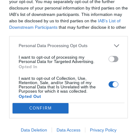
your opt-out. You may separately opt-out of the further
disclosure of your personal information by third parties on the
«ΑΠΕΡΓΙΑΚΗ ΑΠΑΝΤΗΣΗ» ΑΠΟΦΑΣΙΣΤΗΚΕ ΣΤΗΝ
IAB’s list of downstream participants. This information may
ΣΥΣΚΕΨΗ ΤΟΥ ΕΡΓ. ΚΕΝΤΡΟΥ ΓΙΑ ΤΟ ΝΕΟ ΑΣΦΑΛΙΣΤΙΚΟ
also be disclosed by us to third parties on the
IAB’s List of
Downstream Participants
that may further disclose it to other
third parties.
Τραγωδία στους Αγίους Θεοδώρους: Απαγχονίστηκε με το
λουρί του σκύλου 28χρονος
Personal Data Processing Opt Outs
I want to opt-out of processing my
ΚΑΗΚΕ ΟΛΟΣΧΕΡΩΣ ΚΑΤΟΙΚΙΑ ΣΤΗΝ ΚΩ – ΚΙΝΔΥΝΕΨΑΝ
Personal Data for Targeted Advertising.
ΟΙ ΙΔΙΟΚΤΗΤΕΣ (φωτο)
Opted In
I want to opt-out of Collection, Use,
Retention, Sale, and/or Sharing of my
ΛΑΪΚΗ ΣΥΣΠΕΙΡΩΣΗ: Οι νησιώτες ν’ αντισταθούν στην
Personal Data that Is Unrelated with the
καταστροφική πολιτική της «απελευθέρωσης» της
Purposes for which it was collected.
Opted Out
ενέργειας
CONFIRM
ΔΩΡΕΑ ΑΠΙΝΙΔΩΤΗ ΑΠΟ ΤΟΝ ΦΟΙΒΟ ΣΤΟ 1ο ΓΥΜΝΑΣΙΟ
Data Deletion
Data Access
Privacy Policy
Φορολογικό διαζύγιο: Πότε το δηλώνετε, τι να προσέξετε