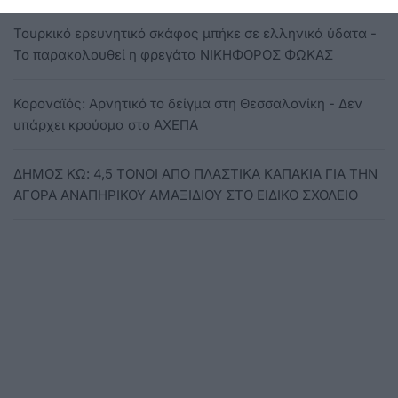
Τουρκικό ερευνητικό σκάφος μπήκε σε ελληνικά ύδατα -
Το παρακολουθεί η φρεγάτα ΝΙΚΗΦΟΡΟΣ ΦΩΚΑΣ
Κοροναϊός: Αρνητικό το δείγμα στη Θεσσαλονίκη - Δεν
υπάρχει κρούσμα στο ΑΧΕΠΑ
ΔΗΜΟΣ ΚΩ: 4,5 ΤΟΝΟΙ ΑΠΟ ΠΛΑΣΤΙΚΑ ΚΑΠΑΚΙΑ ΓΙΑ ΤΗΝ
ΑΓΟΡΑ ΑΝΑΠΗΡΙΚΟΥ ΑΜΑΞΙΔΙΟΥ ΣΤΟ ΕΙΔΙΚΟ ΣΧΟΛΕΙΟ