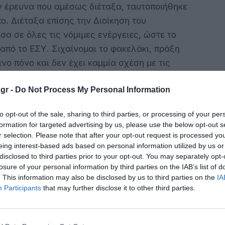
ν έρευνα που αμέσως διέταξα, ταυτοποιήθηκε
ο. Διέταξα επίσης την Διοίκηση του
α σε όλες τις νόμιμες ενέργειες, ώστε το
πό το ΕΣΥ. Σιχαίνομαι το φακελάκι, πράξη
ο πόνο και δεν έχει καμμία σχέση με τις
 Λυπούμαι πολύ και ζητώ συγγνώμη από την
gr -
Do Not Process My Personal Information
to opt-out of the sale, sharing to third parties, or processing of your per
formation for targeted advertising by us, please use the below opt-out s
r selection. Please note that after your opt-out request is processed y
eing interest-based ads based on personal information utilized by us or
disclosed to third parties prior to your opt-out. You may separately opt-
losure of your personal information by third parties on the IAB’s list of
. This information may also be disclosed by us to third parties on the
IA
Participants
that may further disclose it to other third parties.