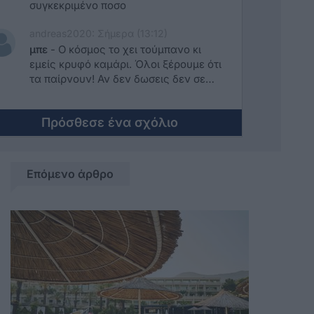
τρίτη θητεία! Υπάρχει σωτηρία γειά
συγκεκριμένο ποσο
αυτόν τον τόπο???
andreas2020: Σήμερα (13:12)
μπε
-
Ο κόσμος το χει τούμπανο κι
εμείς κρυφό καμάρι. Όλοι ξέρουμε ότι
τα παίρνουν! Αν δεν δωσεις δεν σε
κοιτάνε!
Πρόσθεσε ένα σχόλιο
Επόμενο άρθρο