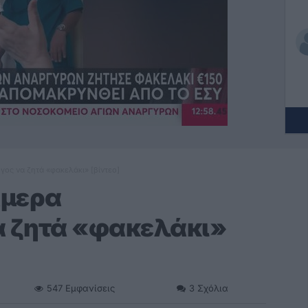
γος να ζητά «φακελάκι» [βίντεο]
άμερα
α ζητά «φακελάκι»
547
Εμφανίσεις
3
Σχόλια