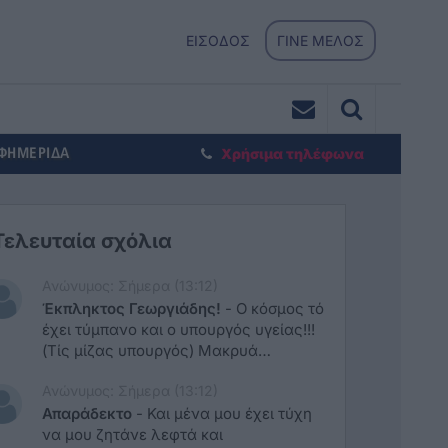
ΕΙΣΟΔΟΣ
ΓΙΝΕ ΜΕΛΟΣ
ΕΦΗΜΕΡΙΔΑ
Χρήσιμα τηλέφωνα
Τελευταία σχόλια
Ανώνυμος: Σήμερα (13:12)
Έκπληκτος Γεωργιάδης!
-
Ο κόσμος τό
έχει τύμπανο και ο υπουργός υγείας!!!
(Τίς μίζας υπουργός) Μακρυά
αρμενιζη,η πετάει χαρταετό!!!Η κακια
Ανώνυμος: Σήμερα (13:12)
μοίρα τών πολιτών αυτής της χώρας!
Τώρα σκεπάζουν όλα τα σκάνδαλα με
Απαράδεκτο
-
Και μένα μου έχει τύχη
ψεύτικα στοιχεία!!! Καί απαιτούν καί
να μου ζητάνε λεφτά και