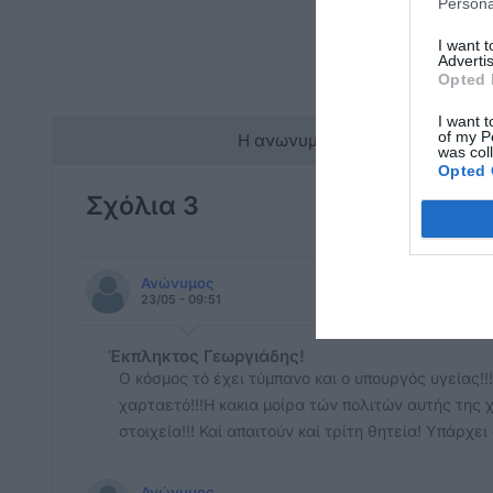
Persona
I want 
Advertis
Opted 
I want t
of my P
Η ανωνυμία είναι το καλύτερο 
was col
Opted 
Σχόλια 3
Ανώνυμος
23/05 - 09:51
Έκπληκτος Γεωργιάδης!
Ο κόσμος τό έχει τύμπανο και ο υπουργός υγείας!!
χαρταετό!!!Η κακια μοίρα τών πολιτών αυτής της
στοιχεία!!! Καί απαιτούν καί τρίτη θητεία! Υπάρχε
Ανώνυμος