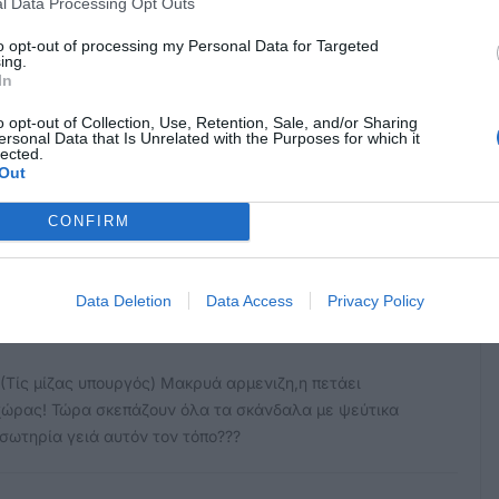
l Data Processing Opt Outs
to opt-out of processing my Personal Data for Targeted
ing.
In
o opt-out of Collection, Use, Retention, Sale, and/or Sharing
ersonal Data that Is Unrelated with the Purposes for which it
κρησφύγετο δειλίας και χυδαιότητας!
lected.
Out
CONFIRM
Data Deletion
Data Access
Privacy Policy
!(Τίς μίζας υπουργός) Μακρυά αρμενιζη,η πετάει
 χώρας! Τώρα σκεπάζουν όλα τα σκάνδαλα με ψεύτικα
ι σωτηρία γειά αυτόν τον τόπο???