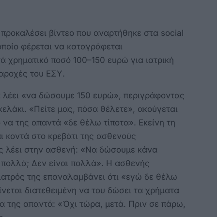
 προκαλέσει βίντεο που αναρτήθηκε στα social
οποίο φέρεται να καταγράφεται
ά χρηματικό ποσό 100–150 ευρώ για ιατρική
αροχές του ΕΣΥ.
να λέει «να δώσουμε 150 ευρώ», περιγράφοντας
κελάκι. «Πείτε μας, πόσα θέλετε», ακούγεται
ό να της απαντά «δε θέλω τίποτα». Εκείνη τη
αι κοντά στο κρεβάτι της ασθενούς
ός λέει στην ασθενή: «Να δώσουμε κάνα
αι πολλά; Δεν είναι πολλά». Η ασθενής
ιατρός της επαναλαμβάνει ότι «εγώ δε θέλω
ίνεται διατεθειμένη να του δώσει τα χρήματα
 να της απαντά: «Όχι τώρα, μετά. Πριν σε πάρω,