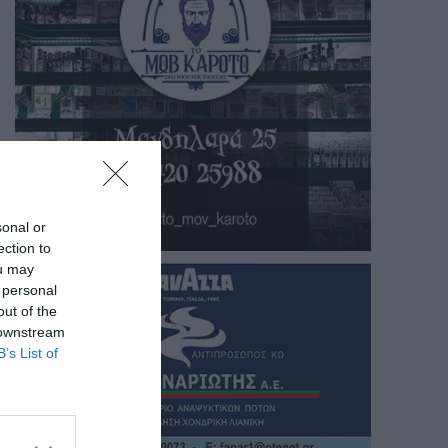
sonal or
ection to
ou may
 personal
out of the
 downstream
B’s List of