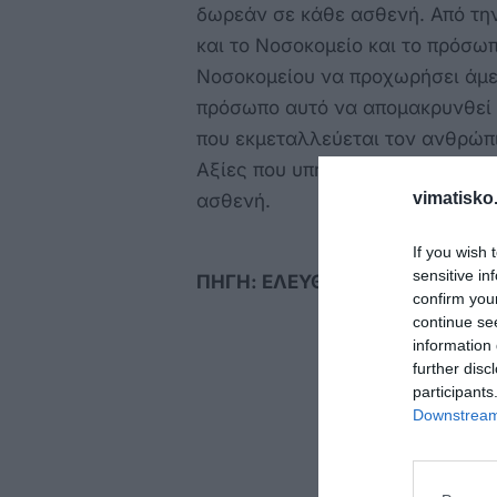
δωρεάν σε κάθε ασθενή. Από τη
και το Νοσοκομείο και το πρόσωπ
Νοσοκομείου να προχωρήσει άμεσ
πρόσωπο αυτό να απομακρυνθεί α
που εκμεταλλεύεται τον ανθρώπιν
Αξίες που υπηρετούμε στο ΕΣΥ.
vimatisko.
ασθενή.
If you wish 
sensitive in
ΠΗΓΗ: ΕΛΕΥΘΕΡΟΣ ΤΥΠΟΣ
confirm you
continue se
information 
further disc
participants
Downstream 