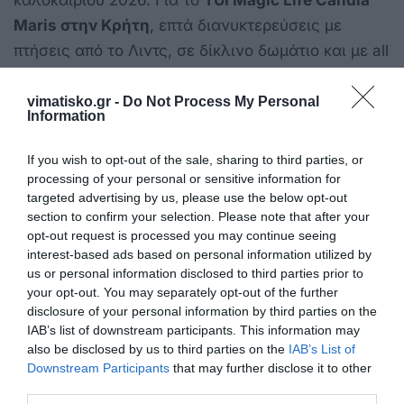
καλοκαιριού 2026. Για το
TUI Magic Life Candia
Maris στην Κρήτη
, επτά διανυκτερεύσεις με
πτήσεις από το Λιντς, σε δίκλινο δωμάτιο και με all
inclusive διατροφή, ξεκινούν από τα
1.679 ευρώ
ανά άτομο
, ενδεικτικά για τις 8 Ιουλίου.
vimatisko.gr -
Do Not Process My Personal
Information
Για το
TUI Blue Lindos Bay στη Ρόδο
, επτά
If you wish to opt-out of the sale, sharing to third parties, or
διανυκτερεύσεις με πτήσεις από το Λιντς, σε
processing of your personal or sensitive information for
δίκλινο δωμάτιο και με ημιδιατροφή, ξεκινούν από
targeted advertising by us, please use the below opt-out
929 ευρώ ανά άτομο
, ενδεικτικά για τις 5
section to confirm your selection. Please note that after your
opt-out request is processed you may continue seeing
Οκτωβρίου.
interest-based ads based on personal information utilized by
us or personal information disclosed to third parties prior to
Αντίστοιχα, για το
TUI Blue Tropea στην
your opt-out. You may separately opt-out of the further
Καλαβρία
, επτά διανυκτερεύσεις με πτήσεις από
disclosure of your personal information by third parties on the
IAB’s list of downstream participants. This information may
το Ίνσμπρουκ, σε δίκλινο δωμάτιο και με
also be disclosed by us to third parties on the
IAB’s List of
ημιδιατροφή, ξεκινούν από
1.529 ευρώ ανά
Downstream Participants
that may further disclose it to other
άτομο
, ενδεικτικά για τις 19 Ιουλίου.
third parties.