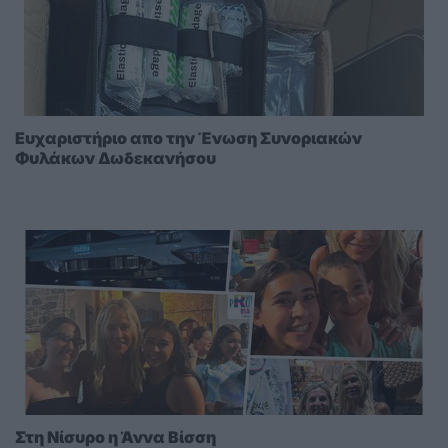
Ευχαριστήριο απο την Ένωση Συνοριακών
Φυλάκων Δωδεκανήσου
Στη Νίσυρο η Άννα Βίσση