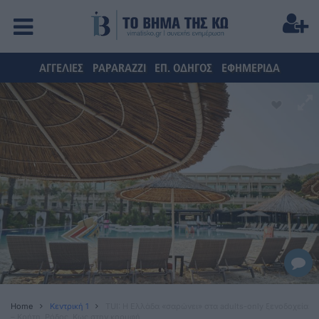
ΑΓΓΕΛΙΕΣ
PAPARAZZI
ΕΠ. ΟΔΗΓΟΣ
ΕΦΗΜΕΡΙΔΑ
Home
Κεντρική 1
TUI: Η Ελλάδα «σαρώνει» στα adults-only ξενοδοχεία
– Κρήτη, Ρόδος, Κως στην κορυφή