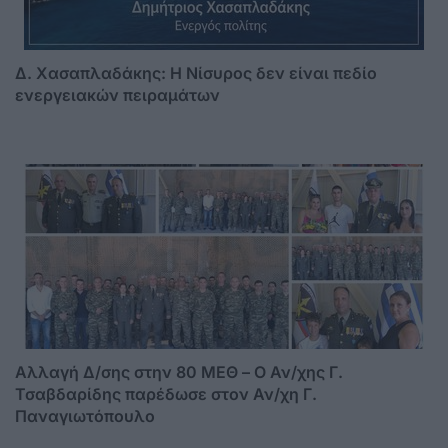
Δ. Χασαπλαδάκης: Η Νίσυρος δεν είναι πεδίο
ενεργειακών πειραμάτων
Αλλαγή Δ/σης στην 80 ΜΕΘ – Ο Αν/χης Γ.
Τσαβδαρίδης παρέδωσε στον Αν/χη Γ.
Παναγιωτόπουλο