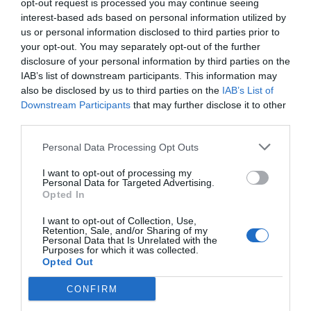
opt-out request is processed you may continue seeing
Για βαστάτε κύριοι Μικροβιολόγοι της Κω
interest-based ads based on personal information utilized by
Όλοκληρη η κοινωνία του νησιού κάνει τα
us or personal information disclosed to third parties prior to
στραβά μάτια που δεν κόβει κανένας σας
your opt-out. You may separately opt-out of the further
disclosure of your personal information by third parties on the
απόδειξη σχεδόν ποτέ. Το μόνο μέρος στην
IAB’s list of downstream participants. This information may
Ελλάδα που ένας γιατρός ανεξαρτήτως
also be disclosed by us to third parties on the
IAB’s List of
ικανοτήτων μπορεί μέσα σε λίγα χρόνια να
Downstream Participants
that may further disclose it to other
κάνει τρελή περιουσία ..... και θέλει και
third parties.
ειδική μεταχείριση από τους συναδέλφους
στην υπόλοιπη χώρα Που είναι η
Personal Data Processing Opt Outs
αλληλεγγύη σας, που είναι ο όρκος σας....
I want to opt-out of processing my
Λοιπόν η μόνη λύση είναι Χθες να γίνει
Personal Data for Targeted Advertising.
Opted In
έλεγχος σε όλους
I want to opt-out of Collection, Use,
Retention, Sale, and/or Sharing of my
Ανώνυμος
Personal Data that Is Unrelated with the
11/05 - 22:41
Purposes for which it was collected.
Opted Out
ΑΙΣΧΟΣ
CONFIRM
Ναι ναι κλαίγεστε αλλά το ένα