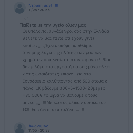
Ντροπή σας!!!!!!
11/05 - 20:56
Παίζετε με την υγεία όλων μας
Οι υπόλοιποι συνάδελφοι σας στην Ελλάδα
θέλετε να μας πείτε ότι έχουν γίνει
επαίτες;;;;;;Έχετε ακόμη περιθώριο
άρνησης λόγω της πλάτης των μαύρων
χρημάτων που βγάλατε στον κορονοιο!!!!Και
δεν μιλάμε στα εργαστήρια σας μόνο αλλά
κ στις ωραιότατες επισκέψεις στα
ξενοδοχεία καλύπτοντας από 500 άτομα κ
πάνω ...Κ βάζουμε 300*5=1500*20μερες
=30.000€ το μήνα να βάλουμε κ τους
μήνες;;;;;!!!!!Με κόστος υλικών οριακά του
1€!!!!Εεε άιντε στο καζάνι ....!!!!
Ανώνυμος
11/05 - 20:38