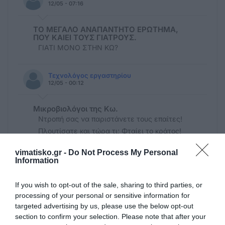
12/05 - 07:16
ΤΟ ΜΕΓΑΛΟ ΑΝΑΠΑΝΤΗΤΟ ΕΡΩΤΗΜΑ,
ΠΟΥ ΚΑΙΕΙ ΤΟΥΣ ΓΙΑΤΡΟΥΣ.
ΓΙΑΤΙ ΜΟΝΟ ΣΤΗΝ ΚΩ?
Τεχνολόγος εργαστηρίου
12/05 - 00:12
Μικροβιολόγοι της Κω.
Ντροπή σας να παριστάνετε τους επαίτες!
Πλουτίσατε και τώρα τι; Φταίει το κράτος!
Αίσχος! Ποιος σας καθοδηγεί;Δεν υπάρχει
vimatisko.gr -
Do Not Process My Personal
ιατρικός σύλλογος; Φτιάξατε Καρτέρι!!!
Information
Ηλίας Αθηναίος
If you wish to opt-out of the sale, sharing to third parties, or
11/05 - 23:24
processing of your personal or sensitive information for
targeted advertising by us, please use the below opt-out
Δεν πάει άλλο . Μόνο στην Κω γίνονται
section to confirm your selection. Please note that after your
αυτά