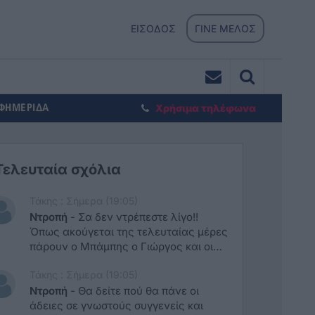
ΕΙΣΟΔΟΣ
ΓΙΝΕ ΜΕΛΟΣ
ΕΦΗΜΕΡΙΔΑ
Χρήσιμα τηλέφωνα
Τελευταία σχόλια
Τάκης : Σήμερα (19:05)
Ντροπή
-
Σα δεν ντρέπεστε λίγο!!
Όπως ακούγεται της τελευταίας μέρες
πάρουν ο Μπάμπης ο Γιώργος και οι
παρέα τούς μπράβο σας να τους ξανά
Τάκης : Σήμερα (19:05)
ψηφίσετε να πάνε μπροστά τον τόπο
μας.. και φυσικά σε ονόματα συγγενών
Ντροπή
-
Θα δείτε πού θα πάνε οι
μην δώσουμε στόχο ΧΑ ΧΑ χα
άδειες σε γνωστούς συγγενείς και