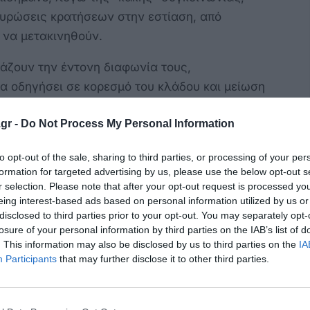
υρώσεις κρατήσεων στην εστίαση, από
 να μετακινηθούν.
φράζουν την έντονη διαφωνία τους,
α οδηγήσει σε κορεσμό του κλάδου και μείωση
 ο Πρόεδρος του Σωματείου Ταξί Κω, κ.
gr -
Do Not Process My Personal Information
 οδηγοί προτίθενται να καταθέσουν προσφυγή
ς. Όσον αφορά την φετινή σεζόν, ο κ. Κίννας
to opt-out of the sale, sharing to third parties, or processing of your per
αναμονή πελατών για την εξυπηρέτησή τους
formation for targeted advertising by us, please use the below opt-out s
μένη σε σχέση με πέρυσι και σε αυτό βοήθησε
r selection. Please note that after your opt-out request is processed y
eing interest-based ads based on personal information utilized by us or
υ τους με βανάκια, τα οποία θα αυξηθούν
disclosed to third parties prior to your opt-out. You may separately opt-
ά.
losure of your personal information by third parties on the IAB’s list of
. This information may also be disclosed by us to third parties on the
IA
 υπερασπίστηκε και ο Αντιπεριφερειάρχης
Participants
that may further disclose it to other third parties.
ς Νικολής, επισημαίνοντας ότι η Περιφέρεια
να προχωρήσει στην αύξηση των αδειών,