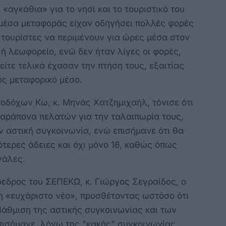
«αγκάθια» για το νησί και το τουριστικό του
 μέσα μεταφοράς είχαν οδηγήσει πολλές φορές
ε τουρίστες να περιμένουν για ώρες μέσα στον
 ή λεωφορείο, ενώ δεν ήταν λίγες οι φορές,
είτε τελικά έχασαν την πτήση τους, εξαιτίας
ως μεταφορικό μέσο.
οδόχων Κω, κ. Μηνάς Χατζημιχαήλ, τόνισε ότι
παράπονα πελατών για την ταλαιπωρία τους,
ν αστική συγκοινωνία, ενώ επισήμανε ότι θα
τερες άδειες και όχι μόνο 16, καθώς όπως
γάλες.
ρόεδρος του ΣΕΠΕΚΩ, κ. Γιώργος Σεγραίδος, ο
η «ευχάριστο νέο», προσθέτοντας ωστόσο ότι
βάθμιση της αστικής συγκοινωνίας και των
ισήμανε, λόγω της "κακής" συγκοινωνίας,