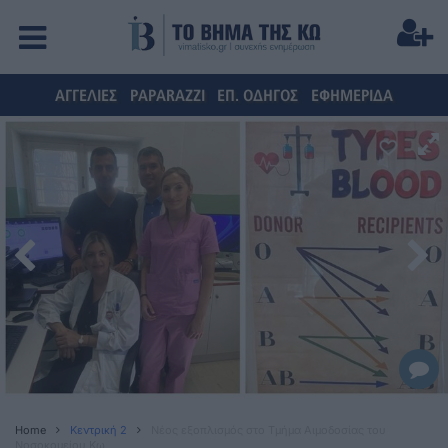
ΑΓΓΕΛΙΕΣ
PAPARAZZI
ΕΠ. ΟΔΗΓΟΣ
ΕΦΗΜΕΡΙΔΑ
Home
Κεντρική 2
Nέος εξοπλισμός στο Τμήμα Αιμοδοσίας του
Νοσοκομείου Κω