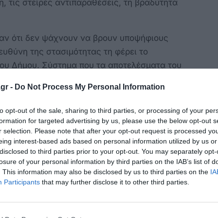
, τις στείρες αντιπαραθέσεις, τη βραδύτητα
αν ότι δεν ψάχνουν να βρουν υποψήφιους
 ευθύνη της στασιμότητας τη φέρει το
του Δήμου. Σύστημα που τα αποτελέσματα του
gr -
Do Not Process My Personal Information
εις του Ομίλου που θα ακολουθήσουν για
to opt-out of the sale, sharing to third parties, or processing of your per
δημοτικών εκλογών στοχεύουν στην αλλαγή
formation for targeted advertising by us, please use the below opt-out s
ου Δήμου μας που θα αποδεικνύουν την
r selection. Please note that after your opt-out request is processed y
ια, τη λειτουργικότητα και την παραγωγικότητα
eing interest-based ads based on personal information utilized by us or
disclosed to third parties prior to your opt-out. You may separately opt-
ύς και στελέχη αντάξια των προσδοκιών της
losure of your personal information by third parties on the IAB’s list of
. This information may also be disclosed by us to third parties on the
IA
Participants
that may further disclose it to other third parties.
ς Μ. Φάκκος. Ν. Παπανικολάου. Μ. Βογιατζής.