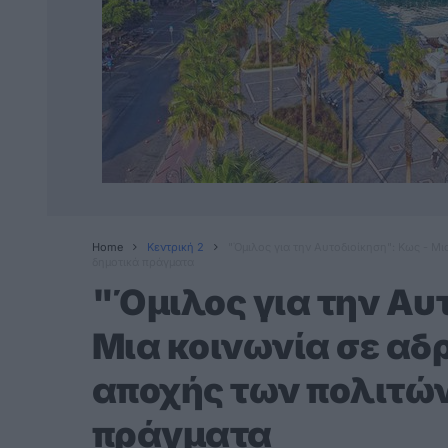
Home
Κεντρική 2
"Όμιλος για την Αυτοδιοίκηση": Κως - Μι
δημοτικά πράγματα
"Όμιλος για την Αυ
Μια κοινωνία σε αδρ
αποχής των πολιτών
πράγματα