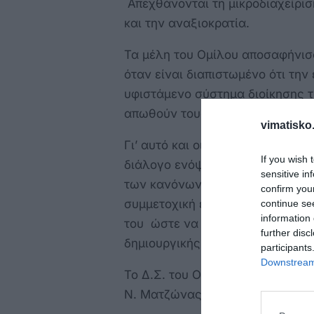
Απεχθάνονται τη μικροδιαχείριση
και την αναξιοκρατία.
Τα μέλη του Ομίλου αποσαφήνισ
όταν είναι διαπιστωμένο ότι την
υφιστάμενο σύστημα διοίκησης 
απωθούν τους πολίτες.
vimatisko.
Γι’ αυτό και οι επόμενες προτάσ
If you wish 
διάλογο ενόψει των προσεχών 
sensitive in
των κανόνων της λειτουργίας τ
confirm you
συμμετοχική ευθύνη, τη διαφάνε
continue se
information 
του ώστε να προσελκύσει αιρετο
further disc
δημιουργικής μας κοινωνίας.
participants
Downstream 
Το Δ.Σ. του Ομίλου. Κ. Καϊσερλη
Ν. Ματζώνας.