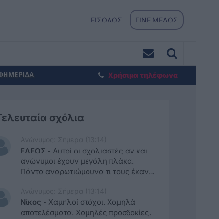
ΕΙΣΟΔΟΣ
ΓΙΝΕ ΜΕΛΟΣ
ΕΦΗΜΕΡΙΔΑ
Χρήσιμα τηλέφωνα
Τελευταία σχόλια
Ανώνυμος: Σήμερα (13:14)
ΕΛΕΟΣ
-
Αυτοί οι σχολιαστές αν και
ανώνυμοι έχουν μεγάλη πλάκα.
Πάντα αναρωτιώμουνα τι τους έκαναν
ο καισαρλης και ο φάκκος και δεν
Ανώνυμος: Σήμερα (13:14)
τους πάνε.
Νίκος
-
Χαμηλοί στόχοι. Χαμηλά
αποτελέσματα. Χαμηλές προσδοκίες.