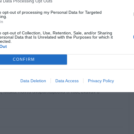
l Data Processing Opt Outs
to opt-out of processing my Personal Data for Targeted
ing.
In
κρησφύγετο δειλίας και χυδαιότητας!
o opt-out of Collection, Use, Retention, Sale, and/or Sharing
ersonal Data that Is Unrelated with the Purposes for which it
lected.
Out
CONFIRM
Data Deletion
Data Access
Privacy Policy
λη πλάκα. Πάντα αναρωτιώμουνα τι τους έκαναν ο