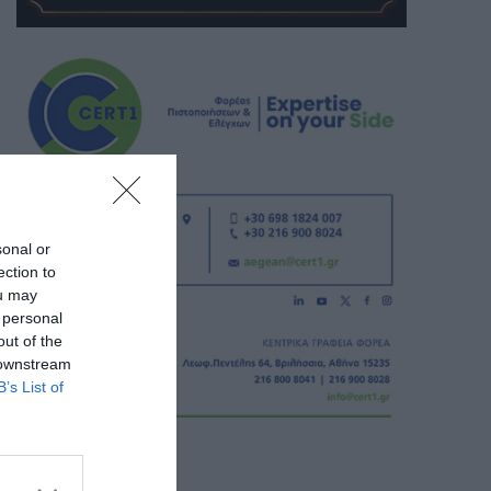
sonal or
ection to
ou may
 personal
out of the
 downstream
B’s List of