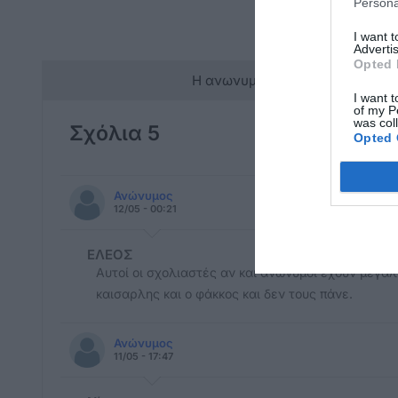
Persona
I want 
Advertis
Opted 
Η ανωνυμία είναι το καλύτερο 
I want t
of my P
was col
Σχόλια 5
Opted 
Ανώνυμος
12/05 - 00:21
ΕΛΕΟΣ
Αυτοί οι σχολιαστές αν και ανώνυμοι έχουν μεγά
καισαρλης και ο φάκκος και δεν τους πάνε.
Ανώνυμος
11/05 - 17:47