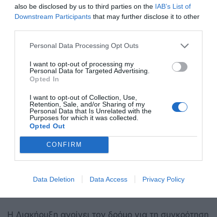
also be disclosed by us to third parties on the
IAB’s List of
Σήμερα, ε
γώ βλέπω τη Μυτιλήνη, ως έναν τόπο ο
Downstream Participants
that may further disclose it to other
οποίος επιβεβαιώνει την ιστορική επιμονή των
third parties.
νησιών για την επιβίωση και για το πώς αυτά,
Personal Data Processing Opt Outs
μέσα από τον πόλεμο με τα κύματα, εμπνέουν
και ανθίζουν. Με αυτό το συμβολισμό της
I want to opt-out of processing my
Personal Data for Targeted Advertising.
Μυτιλήνης προσήλθα εδώ. Είμαι πάρα πολύ
Opted In
περήφανος, γιατί αυτό που σήμερα ξεκινάει από
I want to opt-out of Collection, Use,
τη Μυτιλήνη, έχει να ταξιδέψει σε όλα τα νησιά
Retention, Sale, and/or Sharing of my
Personal Data that Is Unrelated with the
της Ελλάδος, έχει να ανοίξει την αγκαλιά της
Purposes for which it was collected.
Opted Out
αυτή η πρωτοβουλία και να τα σφίξει όλα
ζεστά.
Για να δώσει ξανά σε αυτή την υπέροχη
CONFIRM
πατρίδα νέο ύψος, νέα ανάταση, νέο χαμόγελο,
νέα αισιοδοξία».
Data Deletion
Data Access
Privacy Policy
Η Διακήρυξη ανοίγει τον δρόμο για τη συγκρότηση