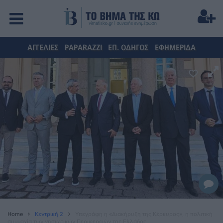
ΑΓΓΕΛΙΕΣ
PAPARAZZI
ΕΠ. ΟΔΗΓΟΣ
ΕΦΗΜΕΡΙΔΑ
Home
Κεντρική 2
Υπεγράφη η «Διακήρυξη της Κέρκυρας», η πολιτική
συμμαχία των νησιωτικών Περιφερειών της Ελλάδας