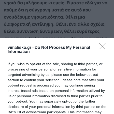
νησιά θα μιλήσουμε κι εμείς. Είμαστε εδώ για να
πούμε ότι η σύγχρονη ματιά σε αυτό που
ονομάζουμε νησιωτικότητα, θέλει μια
διαφορετική αντίληψη. Θέλει ένα άλλο σχέδιο,
θέλει συνένωση δυνάμεων, θέλει ευρύτερες
συμμαχίες, θέλει συνεννόηση. Και σε έναν πολύ
ανοιχτό δημόσιο διάλογο, η φωνή αυτών που
vimatisko.gr -
Do Not Process My Personal
Information
εκπροσωπούν τα νησιά πρέπει να έχει τον χώρο
της, πρέπει να έχει τη θέση της. Και αυτό, από
If you wish to opt-out of the sale, sharing to third parties, or
ανθρώπους που έχουν συγκρότηση και σχέδιο
processing of your personal or sensitive information for
στη δουλειά τους.
targeted advertising by us, please use the below opt-out
section to confirm your selection. Please note that after your
Η διακήρυξη της Κέρκυρας, για την οποία
opt-out request is processed you may continue seeing
interest-based ads based on personal information utilized by
δηλώνω περήφανο μέλος αυτής, είναι μόνο η
us or personal information disclosed to third parties prior to
αρχή. Η συνέχεια είναι όλη δική μας. Και η
your opt-out. You may separately opt-out of the further
συνέχεια δεν έχει κανέναν αποκλεισμό.
disclosure of your personal information by third parties on the
IAB’s list of downstream participants. This information may