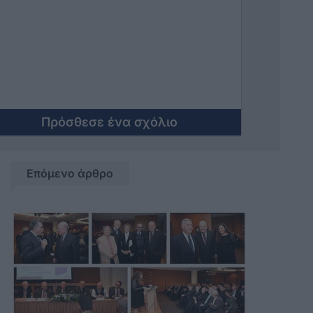
δεν φοράει κράνος. Έλα γιατί
κουρασατε πρέπει να τα πει κάποιος.
Πρόσθεσε ένα σχόλιο
Επόμενο άρθρο