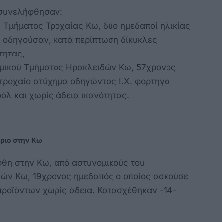
 συνελήφθησαν:
υ Τμήματος Τροχαίας Κω, δύο ημεδαποί ηλικίας
οι οδηγούσαν, κατά περίπτωση δίκυκλες
τητας,
ομικού Τμήματος Ηρακλειδών Κω, 57χρονος
τροχαίο ατύχημα οδηγώντας Ι.Χ. φορτηγό
όλ και χωρίς άδεια ικανότητας.
ριο στην Κω
φθη στην Κω, από αστυνομικούς του
ών Κω, 19χρονος ημεδαπός ο οποίος ασκούσε
προϊόντων χωρίς άδεια. Κατασχέθηκαν -14-