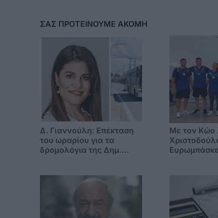
ΣΑΣ ΠΡΟΤΕΙΝΟΥΜΕ ΑΚΟΜΗ
Δ. Γιαννούλη: Επέκταση
Με τον Κώο
του ωραρίου για τα
Χριστοδούλ
δρομολόγια της Δημ.
Ευρωμπάσκε
Συγκοινωνίας και μηνιαία
Εθνική Παί
κάρτα διαδρομών