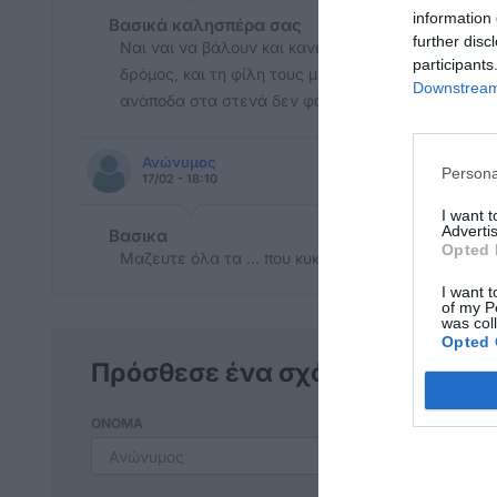
information 
Βασικά καλησπέρα σας
further disc
Ναι ναι να βάλουν και κανένα κράνος οι αστυνομικ
participants
δρόμος, και τη φίλη τους με τη κόκκινη αφανα που
Downstream 
ανάποδα στα στενά δεν φοράει κράνος. Έλα γιατί 
Ανώνυμος
Persona
17/02 - 18:10
I want 
Advertis
Βασικα
Opted 
Μαζευτε όλα τα ... που κυκλοφορούν ανάμεσα μας
I want t
of my P
was col
Opted 
Πρόσθεσε ένα σχόλιο
ΟΝΟΜΑ