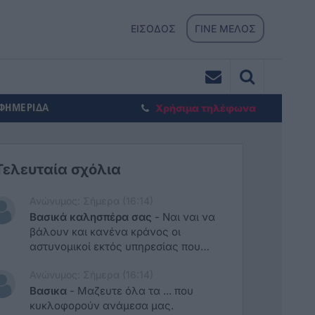
ΕΙΣΟΔΟΣ
ΓΙΝΕ ΜΕΛΟΣ
ΕΦΗΜΕΡΙΔΑ
Χρήσιμα τηλέφωνα
Τελευταία σχόλια
Ανώνυμος: Σήμερα (16:14)
Βασικά καλησπέρα σας
-
Ναι ναι να
βάλουν και κανένα κράνος οι
αστυνομικοί εκτός υπηρεσίας που
νομίζουν ότι τούς ανοίκει ο δρόμος,
Ανώνυμος: Σήμερα (16:14)
και τη φίλη τους με τη κόκκινη αφανα
που τρέχει σαν τρελή, παραβιάζει
Βασικα
-
Μαζευτε όλα τα ... που
σήματα, μπαίνει ανάποδα στα στενά
κυκλοφορούν ανάμεσα μας.