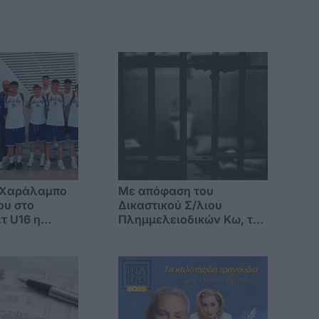
 Χαράλαμπο
Mε απόφαση του
ου στο
Δικαστικού Σ/λιου
τ U16 η
Πλημμελειοδικών Κω, το
δων
πρώτο «βραχιολάκι» στα
Δωδ/σα, που "ανοίγει την
πόρτα της φυλακής"