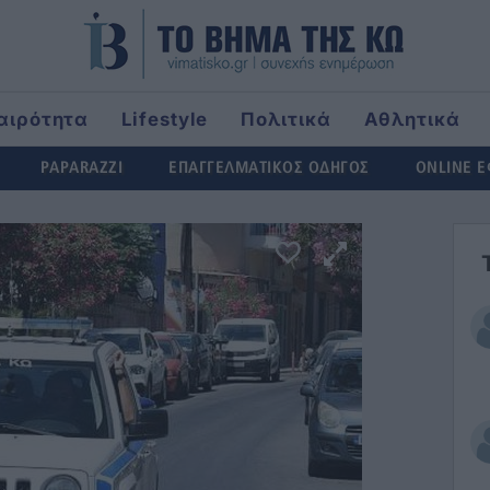
αιρότητα
Lifestyle
Πολιτικά
Αθλητικά
rld
PAPARAZZI
ΕΠΑΓΓΕΛΜΑΤΙΚΟΣ ΟΔΗΓΟΣ
ONLINE 