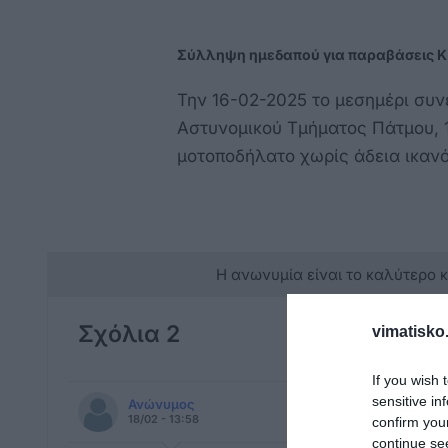
Σύλληψη ημεδαπού για παραβάσεις Κ
Την 16-02-2025 το μεσημέρι συ
Αστυνομικού Τμήματος Πάτμου, 
μοτοποδήλατο χωρίς άδεια ικανό
Η ανωνυμία είναι το καλύτερο 
Σχόλια 2
vimatisko.
If you wish 
sensitive in
Ανώνυμος
18/02 - 13:58
confirm you
continue se