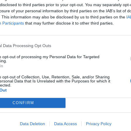
disclosed to third parties prior to your opt-out. You may separately opt-
losure of your personal information by third parties on the IAB’s list of
οί εκτός υπηρεσίας που νομίζουν ότι τούς ανοίκει ο
. This information may also be disclosed by us to third parties on the
IA
 τρέχει σαν τρελή, παραβιάζει σήματα, μπαίνει
Participants
that may further disclose it to other third parties.
κουρασατε πρέπει να τα πει κάποιος.
l Data Processing Opt Outs
to opt-out of processing my Personal Data for Targeted
ing.
In
.
o opt-out of Collection, Use, Retention, Sale, and/or Sharing
ersonal Data that Is Unrelated with the Purposes for which it
lected.
Out
CONFIRM
Data Deletion
Data Access
Privacy Policy