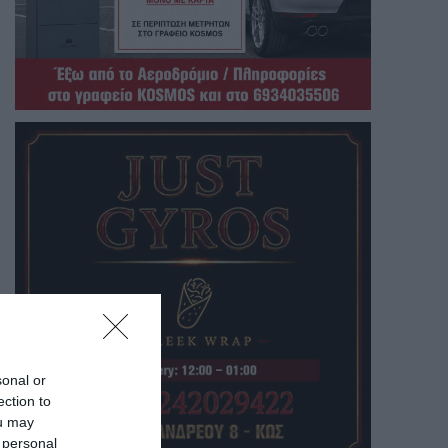
sonal or
ection to
ou may
 personal