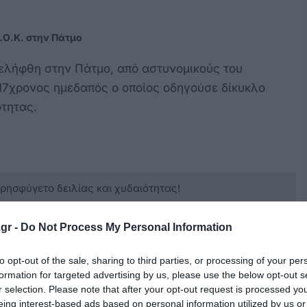
.Ο.Κ. στην Πάτμο
νελήφθη στην Πάτμο, από αστυνομικούς του
17χρονος ημεδαπός ο οποίος οδηγούσε δίκυκλο
τητας.
κρησφύγετο δειλίας και χυδαιότητας!
gr -
Do Not Process My Personal Information
to opt-out of the sale, sharing to third parties, or processing of your per
formation for targeted advertising by us, please use the below opt-out s
r selection. Please note that after your opt-out request is processed y
eing interest-based ads based on personal information utilized by us or