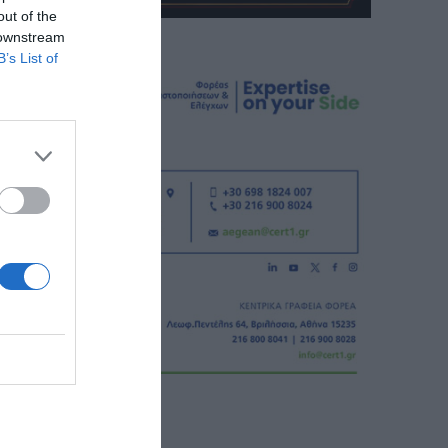
out of the
 downstream
B’s List of