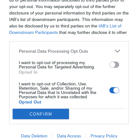
των μοντέλων. Υπάρχει ρίσκο παραβίασης της
us or personal information disclosed to third parties prior to
your opt-out. You may separately opt-out of the further
ιδιωτικότητας. Ποτέ δεν πρέπει να εισάγονται
disclosure of your personal information by third parties on the
ευαίσθητα, απόρρητα στοιχεία χωρίς επιπλέον
IAB’s list of downstream participants. This information may
μέτρα ασφαλείας.
also be disclosed by us to third parties on the
IAB’s List of
Downstream Participants
that may further disclose it to other
third parties.
Τα μοντέλα AI δεν διαθέτουν ανθρώπινη
κατανόηση ή ενσυναίσθηση. Η επικοινωνία που
Personal Data Processing Opt Outs
δημιουργούν μπορεί να είναι τυπική και να
I want to opt-out of processing my
στερείται της προσωπικής πινελιάς. Ο άνθρωπος
Personal Data for Targeted Advertising.
Opted In
δεν μπορεί να υποκατασταθεί πλήρως σε καμια
περίπτωση.
I want to opt-out of Collection, Use,
Retention, Sale, and/or Sharing of my
Personal Data that Is Unrelated with the
Οι δωρεάν εκδόσεις μπορεί να μην παρέχουν
Purposes for which it was collected.
Opted Out
εξαιρετικά εξειδικευμένες λύσεις για πολύπλοκα
προβλήματα, απαιτώντας περαιτέρω ανθρώπινη
CONFIRM
παρέμβαση , ενώ η λειτουργικότητα και των δύο
εργαλείων εξαρτάται από τη συνεχή σύνδεση στο
Data Deletion
Data Access
Privacy Policy