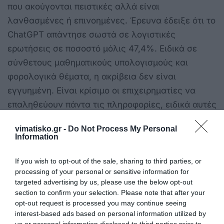
που ακούγονται πειστικές αλλά είναι
λανθασμένες ή επινοημένες. Έρευνα έδειξε ότι το
ChatGPT απάντησε σωστά σε λογιστικές
ερωτήσεις σε ποσοστό μόλις 47,4%. Ειδικά σε
σύνθετους μαθηματικούς υπολογισμούς και
φορολογικά θέματα, η ακρίβεια δεν είναι
εγγυημένη. Είναι κρίσιμο οι επιχειρηματίες να
επαληθεύουν πάντα τις πληροφορίες, ειδικά αυτές
που αφορούν νομικά, οικονομικά ή κρίσιμα
vimatisko.gr -
Do Not Process My Personal
επιχειρηματικά ζητήματα. Κάθε αποτέλεσμα πρέπει
Information
να ελέγχεται σχολαστικά από άνθρωπο.
If you wish to opt-out of the sale, sharing to third parties, or
Οι χρήστες πρέπει να είναι προσεκτικοί με
processing of your personal or sensitive information for
ευαίσθητα εταιρικά ή προσωπικά δεδομένα που
targeted advertising by us, please use the below opt-out
section to confirm your selection. Please note that after your
εισάγουν στα AI, καθώς οι πληροφορίες αυτές
opt-out request is processed you may continue seeing
ενδέχεται να χρησιμοποιηθούν για την εκπαίδευση
interest-based ads based on personal information utilized by