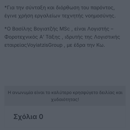
*Για την σύνταξη και διόρθωση του παρόντος,
έγινε χρήση εργαλείων τεχνητής νοημοσύνης.
*Ο Βασίλης Βογιατζής MSc , είναι Λογιστής –
Φοροτεχνικός Α’ Τάξης , ιδρυτής της Λογιστικής
εταιρείαςVoyiatzisGroup , με έδρα την Κω.
Η ανωνυμία είναι το καλύτερο κρησφύγετο δειλίας και
χυδαιότητας!
Σχόλια 0