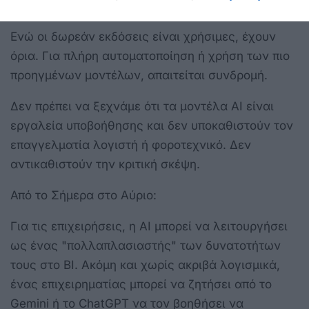
διαδίκτυο.
Ενώ οι δωρεάν εκδόσεις είναι χρήσιμες, έχουν
όρια. Για πλήρη αυτοματοποίηση ή χρήση των πιο
προηγμένων μοντέλων, απαιτείται συνδρομή.
Δεν πρέπει να ξεχνάμε ότι τα μοντέλα AI είναι
εργαλεία υποβοήθησης και δεν υποκαθιστούν τον
επαγγελματία λογιστή ή φοροτεχνικό. Δεν
αντικαθιστούν την κριτική σκέψη.
Από το Σήμερα στο Αύριο:
Για τις επιχειρήσεις, η AI μπορεί να λειτουργήσει
ως ένας "πολλαπλασιαστής" των δυνατοτήτων
τους στο BI. Ακόμη και χωρίς ακριβά λογισμικά,
ένας επιχειρηματίας μπορεί να ζητήσει από το
Gemini ή το ChatGPT να τον βοηθήσει να