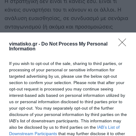
Η στρατηγική δεν είναι τι κάνεις εσύ. Είναι τι
κάνεις συναρτήσει του τι κάνουν κι οι άλλοι. Η
ανάλυση ευαισθησίας, σε συνδυασμό με σενάρια
ανταγωνισμού (ή ακόμα και προσομοιώσεις
παιγνίων), δείχνει ποιο είναι το πραγματικό ρίσκο
κάθε επιλογής.
vimatisko.gr -
Do Not Process My Personal
Information
Και πάμε τώρα στα νούμερα. Η διαφορά μεταξύ
If you wish to opt-out of the sale, sharing to third parties, or
μιας καλής και μιας εξαιρετικής επιχείρησης
processing of your personal or sensitive information for
σήμερα , είναι πρόσβαση σε δεδομένα και
targeted advertising by us, please use the below opt-out
ικανότητα αξιοποίησής τους. Δεν αρκεί να ξέρεις
section to confirm your selection. Please note that after your
opt-out request is processed you may continue seeing
ότι μειώθηκαν οι κρατήσεις. Πρέπει να ξέρεις από
interest-based ads based on personal information utilized by
ποια αγορά, για ποια περίοδο, σε σχέση με πέρυσι
us or personal information disclosed to third parties prior to
και με ποια τιμή.
your opt-out. You may separately opt-out of the further
disclosure of your personal information by third parties on the
IAB’s list of downstream participants. This information may
Τα εργαλεία ανάλυσης ευαισθησίας
also be disclosed by us to third parties on the
IAB’s List of
συνδυάζονται πλέον με τεχνολογίες όπως:
Downstream Participants
that may further disclose it to other