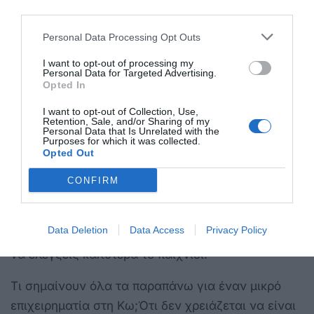
BusinessIntelligencedashboards (π.χ. Power BI),
third parties.
Predictiveanalytics για προβλέψεις πληρότητας,
Personal Data Processing Opt Outs
Heatmaps ρίσκου (ορατή αποτύπωση των πιο
I want to opt-out of processing my
κρίσιμων παραμέτρων), Real-
Personal Data for Targeted Advertising.
timedatafrombookingengines (π.χ. τάσεις
Opted In
ακυρώσεων, πτώση αναζητήσεων).
I want to opt-out of Collection, Use,
Retention, Sale, and/or Sharing of my
Personal Data that Is Unrelated with the
Μια μικρή ξενοδοχειακή μονάδα που βλέπει 20%
Purposes for which it was collected.
Opted Out
πτώση αναζητήσεων από Γερμανία για τον
Αύγουστο μπορεί να αντιδράσει αμέσως: με
CONFIRM
στοχευμένοmarketing ή αλλαγή τιμής, πριν αυτή η
«πεταλούδα» γίνει «Μαύρος Κύκνος». Χωρίς
Data Deletion
Data Access
Privacy Policy
δεδομένα, μένεις στην τύχη. Με δεδομένα, μπορεί
να ελέγξεις καλύτερα το παιχνίδι.
Τι σημαίνουν όλα τα παραπάνω για έναν μικρό
επιχειρηματία στη Κω;Ότι δεν χρειάζεται να είναι