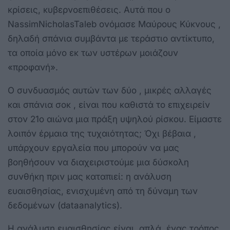
κρίσεις, κυβερνοεπιθέσεις. Αυτά που ο
NassimNicholasTaleb ονόμασε Μαύρους Κύκνους ,
δηλαδή σπάνια συμβάντα με τεράστιο αντίκτυπο,
τα οποία μόνο εκ των υστέρων μοιάζουν
«προφανή».
Ο συνδυασμός αυτών των δύο , μικρές αλλαγές
και σπάνια σοκ , είναι που καθιστά το επιχειρείν
στον 21ο αιώνα μια πράξη υψηλού ρίσκου. Είμαστε
λοιπόν έρμαια της τυχαιότητας; Όχι βέβαια ,
υπάρχουν εργαλεία που μπορούν να μας
βοηθήσουν να διαχειριστούμε μια δύσκολη
συνθήκη πριν μας καταπιεί: η ανάλυση
ευαισθησίας, ενισχυμένη από τη δύναμη των
δεδομένων (dataanalytics).
Η ανάλυση ευαισθησίας είναι, απλά, ένας τρόπος